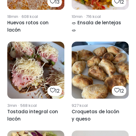
13
12
18min
·
608
kcal
10min
·
716
kcal
Huevos rotos con
🥗 Ensala de lentejas
lacón
🥗
12
12
3min
·
568
kcal
927
kcal
Tostada integral con
Croquetas de lacón
lacón
y queso