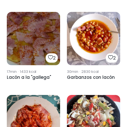
2
2
17min
·
1433
kcal
30min
·
2830
kcal
Lacón a la "gallega"
Garbanzos con lacón