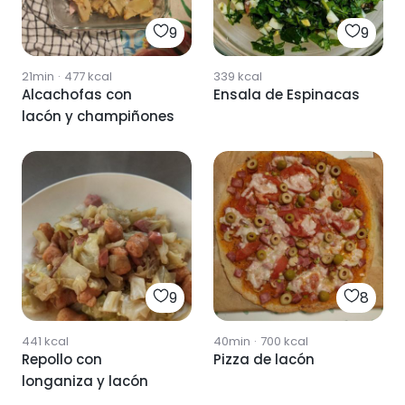
9
9
21min
·
477
kcal
339
kcal
Alcachofas con
Ensala de Espinacas
lacón y champiñones
9
8
441
kcal
40min
·
700
kcal
Repollo con
Pizza de lacón
longaniza y lacón