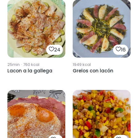
24
16
25min
·
760
kcal
1949
kcal
Lacon a la gallega
Grelos con lacón