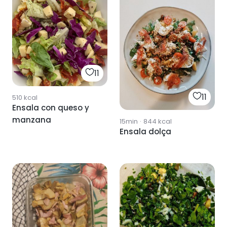
11
11
510
kcal
Ensala con queso y
manzana
15min
·
844
kcal
Ensala dolça