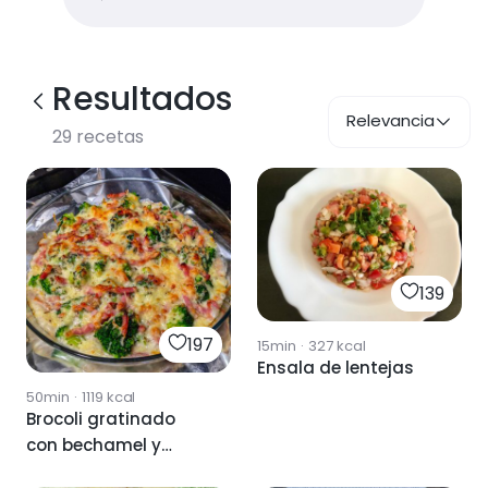
Resultados
Relevancia
29
recetas
139
197
15min
·
327
kcal
Ensala de lentejas
50min
·
1119
kcal
Brocoli gratinado
con bechamel y
lacon