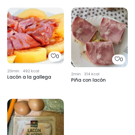
0
0
20min
·
492
kcal
2min
·
314
kcal
Lacón a la gallega
Piña con lacón