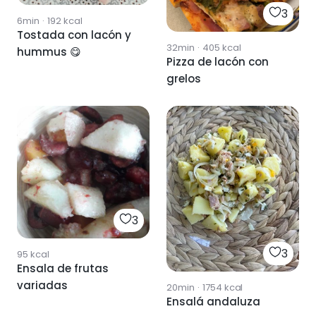
3
6min
·
192
kcal
Tostada con lacón y
32min
·
405
kcal
hummus 😋
Pizza de lacón con
grelos
3
3
95
kcal
Ensala de frutas
variadas
20min
·
1754
kcal
Ensalá andaluza