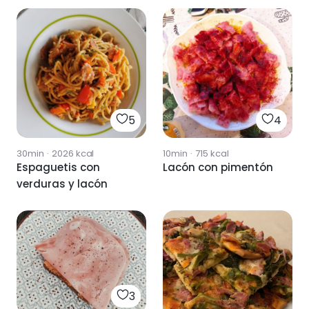
5
4
30min
·
2026
kcal
10min
·
715
kcal
Espaguetis con
Lacón con pimentón
verduras y lacón
3