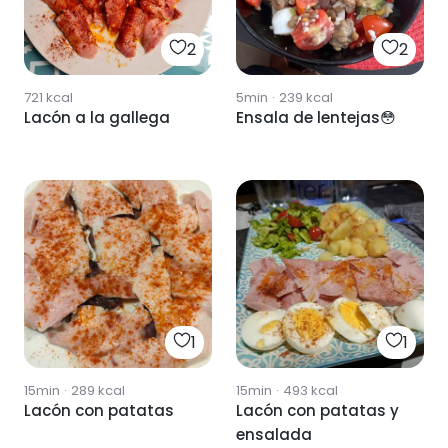
2
2
721
kcal
5min
·
239
kcal
Lacón a la gallega
Ensala de lentejas😳
1
1
15min
·
289
kcal
15min
·
493
kcal
Lacón con patatas
Lacón con patatas y
ensalada