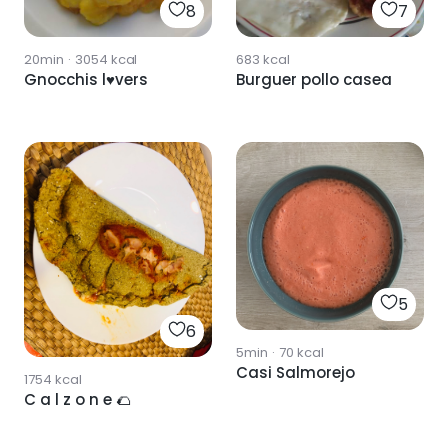
8
7
20min
·
3054
kcal
683
kcal
Gnocchis l♥️vers
Burguer pollo casea
5
6
5min
·
70
kcal
Casi Salmorejo
1754
kcal
C a l z o n e 🌮