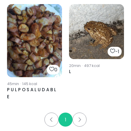
-1
20min
·
497
kcal
0
L
45min
·
145
kcal
P U L P O S A L U D A B L
E
1