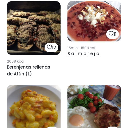
11
12
15min
·
150
kcal
S a l m o r e j o
2008
kcal
Berenjenas rellenas
de Atún (L)