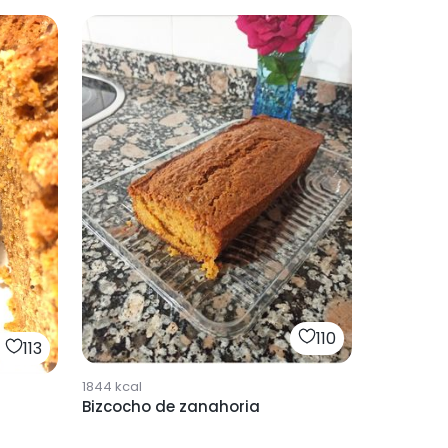
110
113
1844
kcal
Bizcocho de zanahoria