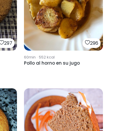
297
296
60min
·
552
kcal
Pollo al horno en su jugo