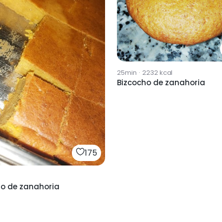
25min
·
2232
kcal
Bizcocho de zanahoria
175
ho de zanahoria