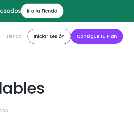
ocesados
Ir a la Tienda
S
Tienda
Iniciar sesión
Consigue tu Plan
dables
mida