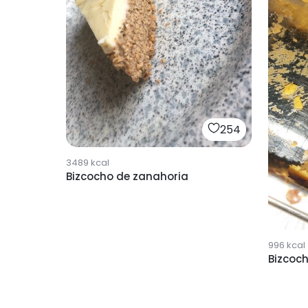
254
3489
kcal
Bizcocho de zanahoria
996
kcal
Bizcoc