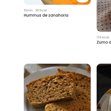
10min
·
161
kcal
Hummus de zanahoria
174
kcal
Zumo d