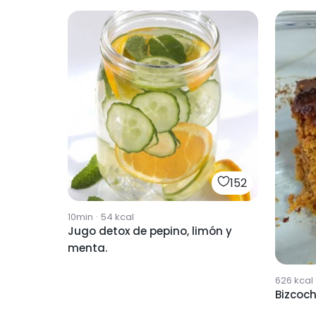
152
10min
·
54
kcal
Jugo detox de pepino, limón y
menta.
626
kcal
Bizcoc