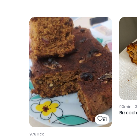
90min
·
3
Bizcoc
91
978
kcal