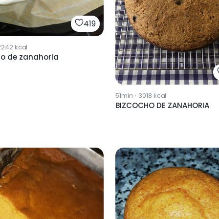
419
2242
kcal
ho de zanahoria
51min
·
3018
kcal
BIZCOCHO DE ZANAHORIA