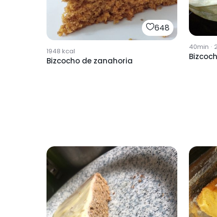
648
40min
·
1948
kcal
Bizcoc
Bizcocho de zanahoria