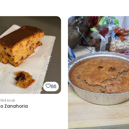
66
194
kcal
ho Zanahoria