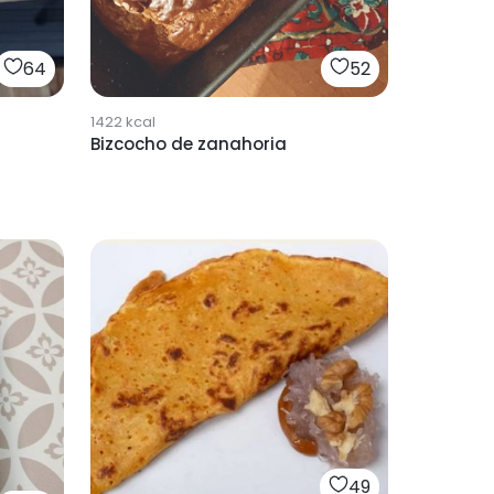
52
64
1422
kcal
Bizcocho de zanahoria
49