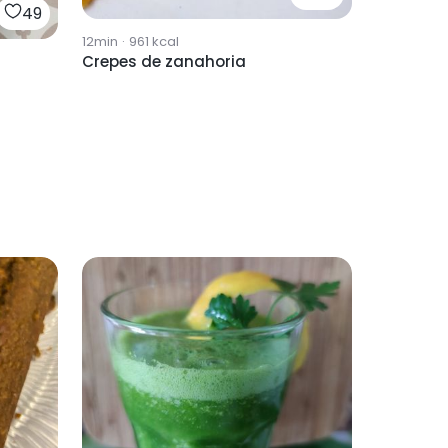
49
12min
·
961
kcal
Crepes de zanahoria