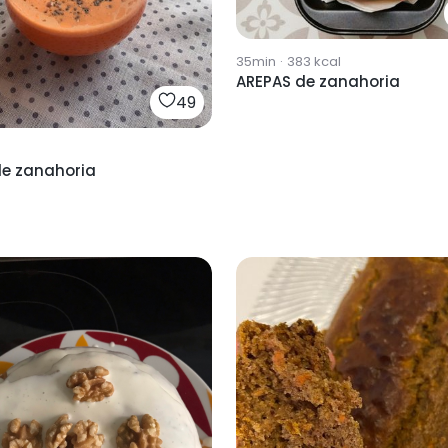
35min
·
383
kcal
AREPAS de zanahoria
49
e zanahoria