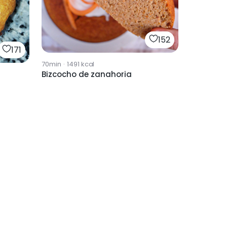
152
171
70min
·
1491
kcal
Bizcocho de zanahoria