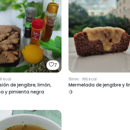
7
76
kcal
15min
·
165
kcal
sión de jengibre, limón,
Mermelada de jengibre y l
a y pimienta negra
🍋