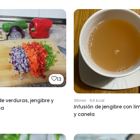
13
e verduras, jengibre y
35min
·
54
kcal
Infusión de jengibre con li
ma
y canela