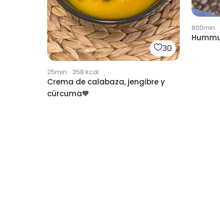
800min
·
Hummus
30
25min
·
358
kcal
Crema de calabaza, jengibre y
cúrcuma🧡