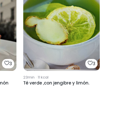
3
3
23min
·
11
kcal
imón
Té verde ,con jengibre y limón.