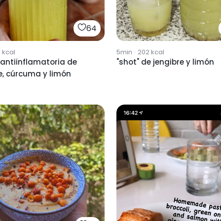
64
6
kcal
5min
·
202
kcal
antiinflamatoria de
"shot" de jengibre y limón
e, cúrcuma y limón