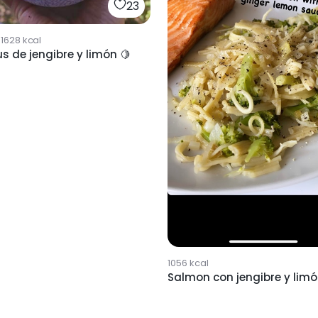
23
1628
kcal
 de jengibre y limón 🍋
1056
kcal
Salmon con jengibre y lim