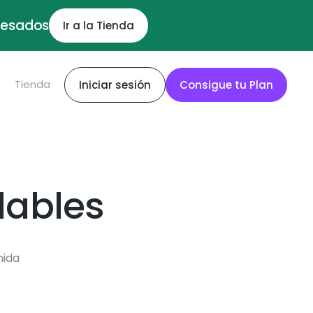
ocesados
Ir a la Tienda
S
Tienda
Iniciar sesión
Consigue tu Plan
dables
mida