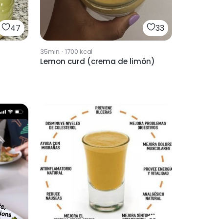
47
33
35min
·
1700
kcal
Lemon curd (crema de limón)