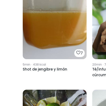
7
5min
·
438
kcal
20min
·
Shot de jengibre y limón
Té/infu
cúrcum