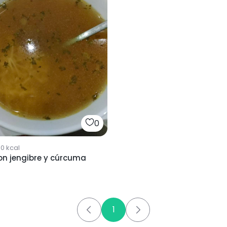
0
50
kcal
on jengibre y cúrcuma
1