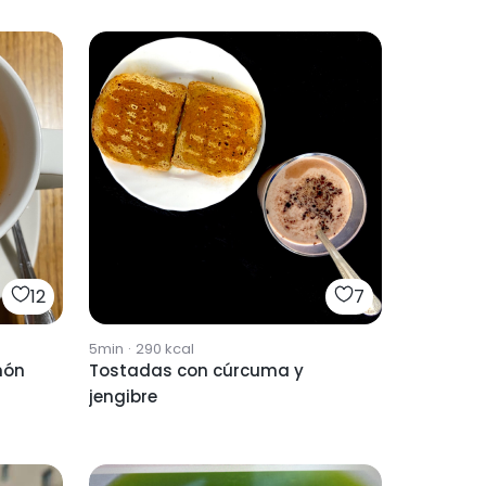
12
7
5min
·
290
kcal
món
Tostadas con cúrcuma y
jengibre