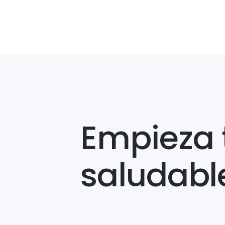
Empieza 
saludabl