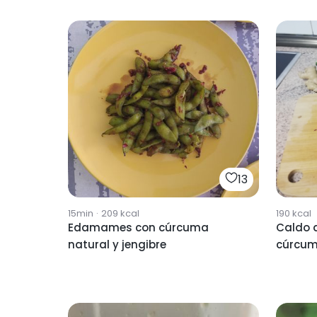
13
15min
·
209
kcal
190
kcal
Edamames con cúrcuma
Caldo d
natural y jengibre
cúrcu