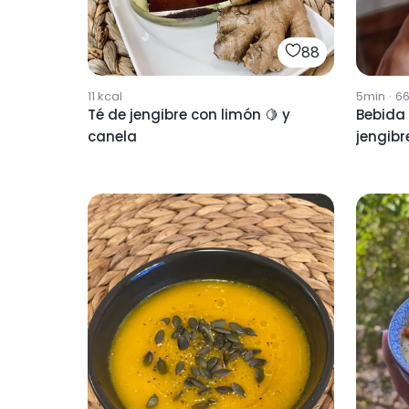
88
11
kcal
5min
·
6
Té de jengibre con limón 🍋 y
Bebida 
canela
jengibr