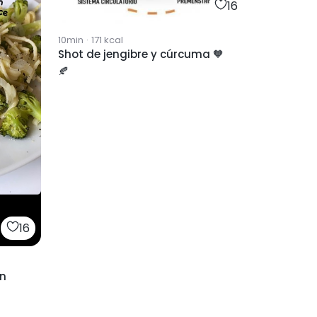
16
10min
·
171
kcal
Shot de jengibre y cúrcuma 🧡
🍂
16
ón