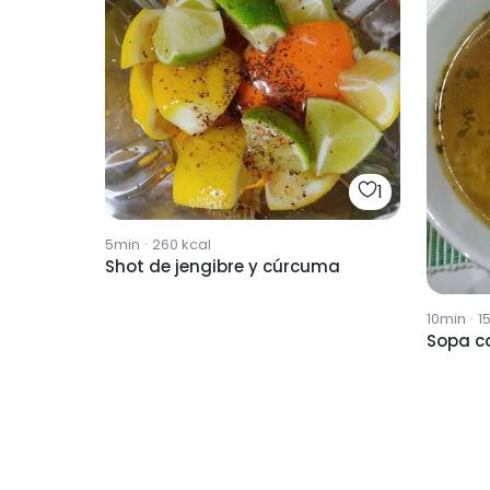
1
5min
·
260
kcal
Shot de jengibre y cúrcuma
10min
·
1
Sopa c