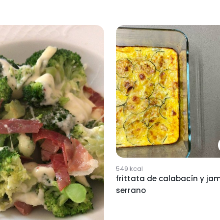
549
kcal
frittata de calabacín y ja
serrano