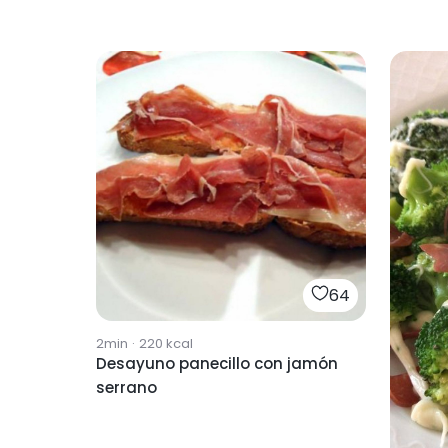
64
2min
·
220
kcal
Desayuno panecillo con jamón
serrano