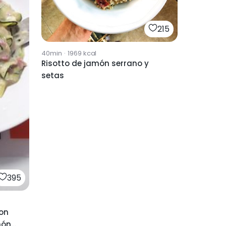
215
40min
·
1969
kcal
Risotto de jamón serrano y
setas
395
con
món