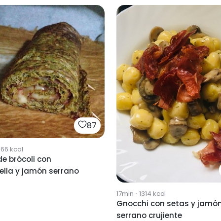
87
566
kcal
 de brócoli con
ella y jamón serrano
17min
·
1314
kcal
Gnocchi con setas y jamó
serrano crujiente