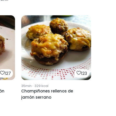
127
123
35min
·
329
kcal
món
Champiñones rellenos de
jamón serrano