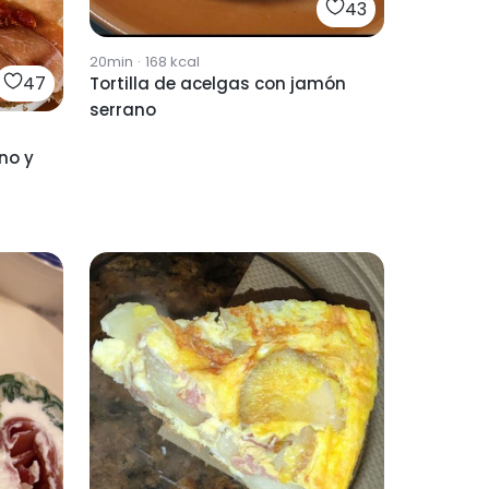
43
20min
·
168
kcal
47
Tortilla de acelgas con jamón
serrano
no y