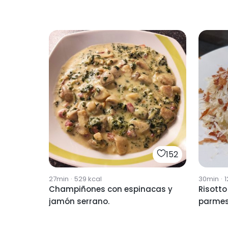
152
27min
·
529
kcal
30min
·
1
Champiñones con espinacas y
Risotto
jamón serrano.
parme