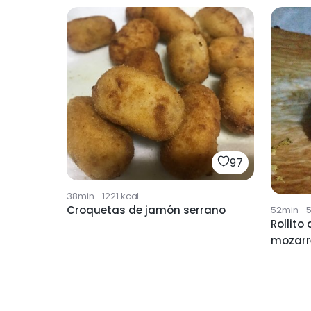
97
38min
·
1221
kcal
Croquetas de jamón serrano
52min
·
Rollito
mozarr