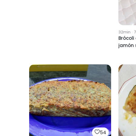
32min
·
Brócoli
jamón 
54