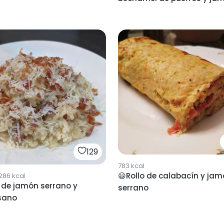
serrano
129
783
kcal
😃Rollo de calabacín y ja
286
kcal
 de jamón serrano y
serrano
sano