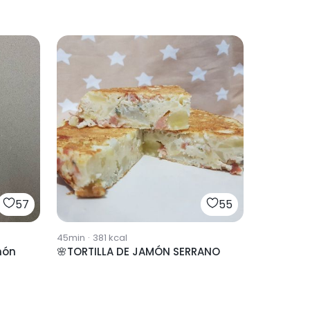
57
55
45min
·
381
kcal
món
🌸TORTILLA DE JAMÓN SERRANO