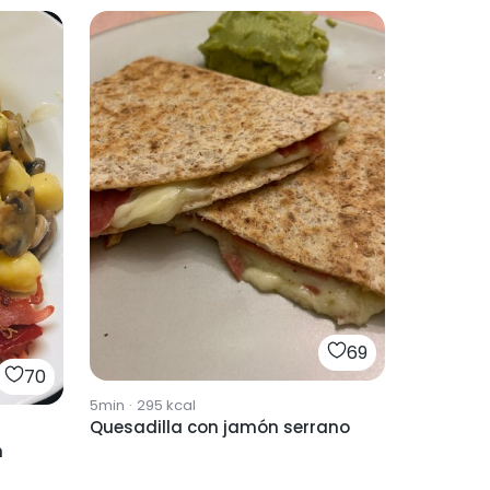
69
70
5min
·
295
kcal
Quesadilla con jamón serrano
n