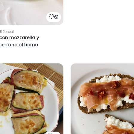
61
752
kcal
 con mozzarella y
serrano al horno