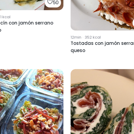
50
1
kcal
cín con jamón serrano
o
12min
·
352
kcal
Tostadas con jamón serra
queso