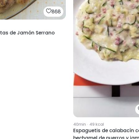
868
tas de Jamón Serrano
40min
·
49
kcal
Espaguetis de calabacín 
bechamel de puerros y ja