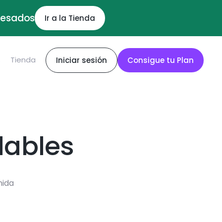
ocesados
Ir a la Tienda
S
Tienda
Iniciar sesión
Consigue tu Plan
dables
mida