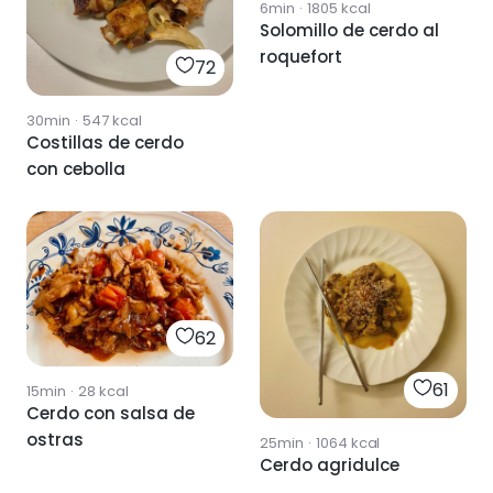
6min
·
1805
kcal
Solomillo de cerdo al
roquefort
72
30min
·
547
kcal
Costillas de cerdo
con cebolla
62
61
15min
·
28
kcal
Cerdo con salsa de
ostras
25min
·
1064
kcal
Cerdo agridulce