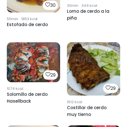
30
30min
·
344
kcal
Lomo de cerdo a la
piña
55min
·
1853
kcal
Estofado de cerdo
29
29
1074
kcal
Solomillo de cerdo
Hasellback
1612
kcal
Costillar de cerdo
muy tierno