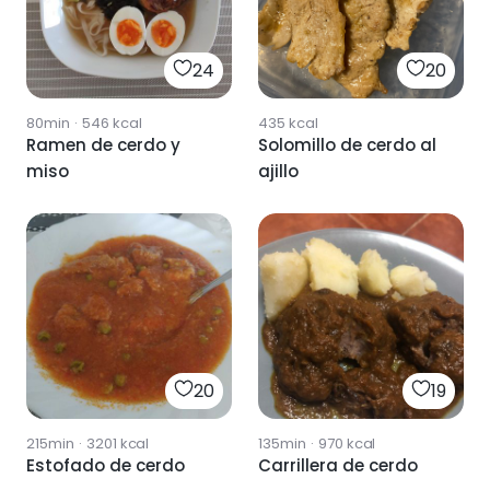
24
20
80min
·
546
kcal
435
kcal
Ramen de cerdo y
Solomillo de cerdo al
miso
ajillo
20
19
215min
·
3201
kcal
135min
·
970
kcal
Estofado de cerdo
Carrillera de cerdo