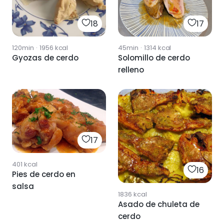
18
17
120min
·
1956
kcal
45min
·
1314
kcal
Gyozas de cerdo
Solomillo de cerdo
relleno
17
401
kcal
16
Pies de cerdo en
salsa
1836
kcal
Asado de chuleta de
cerdo