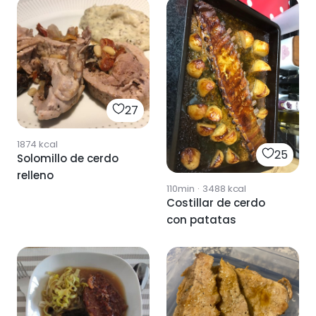
27
1874
kcal
25
Solomillo de cerdo
relleno
110min
·
3488
kcal
Costillar de cerdo
con patatas