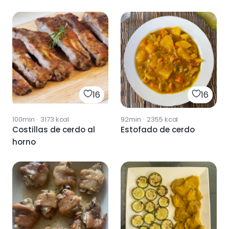
16
16
100min
·
3173
kcal
92min
·
2355
kcal
Costillas de cerdo al
Estofado de cerdo
horno