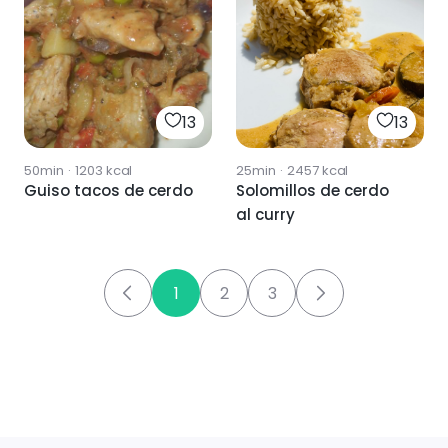
13
13
50min
·
1203
kcal
25min
·
2457
kcal
Guiso tacos de cerdo
Solomillos de cerdo
al curry
1
2
3