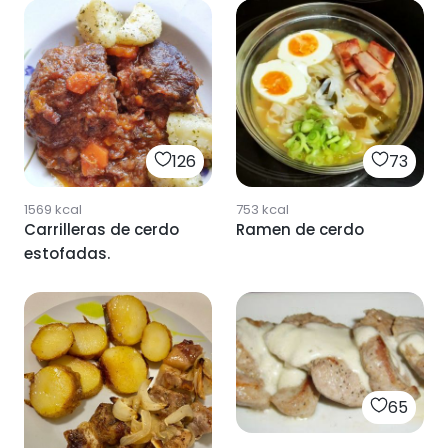
126
73
1569
kcal
753
kcal
Carrilleras de cerdo
Ramen de cerdo
estofadas.
65