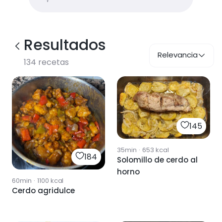
Resultados
Relevancia
134
recetas
145
35min
·
653
kcal
184
Solomillo de cerdo al
horno
60min
·
1100
kcal
Cerdo agridulce