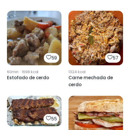
59
57
60min
·
1698
kcal
1324
kcal
Estofado de cerdo
Carne mechada de
cerdo
55