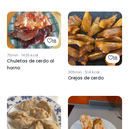
18
75min
·
1435
kcal
18
Chuletas de cerdo al
horno
305min
·
514
kcal
Orejas de cerdo