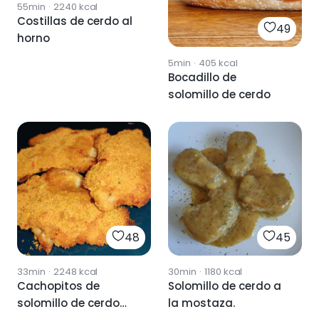
55min
·
2240
kcal
Costillas de cerdo al
49
horno
5min
·
405
kcal
Bocadillo de
solomillo de cerdo
48
45
33min
·
2248
kcal
30min
·
1180
kcal
Cachopitos de
Solomillo de cerdo a
solomillo de cerdo
la mostaza.