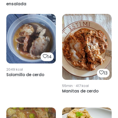
ensalada
14
2049
kcal
13
Solomillo de cerdo
55min
·
417
kcal
Manitas de cerdo