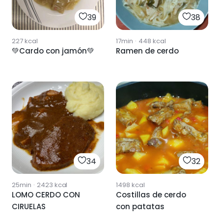
39
38
227
kcal
17min
·
448
kcal
💚Cardo con jamón💚
Ramen de cerdo
34
32
25min
·
2423
kcal
1498
kcal
LOMO CERDO CON
Costillas de cerdo
CIRUELAS
con patatas