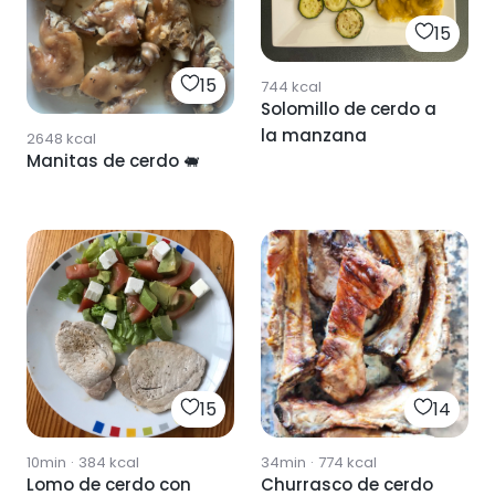
15
15
744
kcal
Solomillo de cerdo a
la manzana
2648
kcal
Manitas de cerdo 🐖
15
14
10min
·
384
kcal
34min
·
774
kcal
Lomo de cerdo con
Churrasco de cerdo