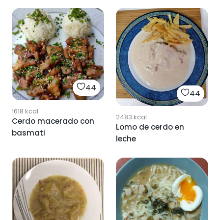
con jamón y queso
44
44
1618
kcal
2483
kcal
Cerdo macerado con
Lomo de cerdo en
basmati
leche