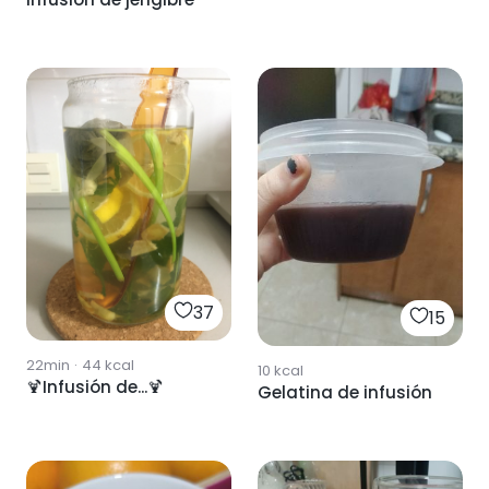
37
15
22min
·
44
kcal
10
kcal
🍹Infusión de...🍹
Gelatina de infusión