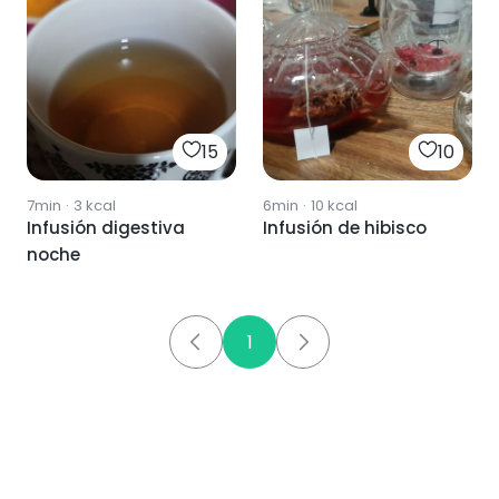
15
10
7min
·
3
kcal
6min
·
10
kcal
Infusión digestiva
Infusión de hibisco
noche
1