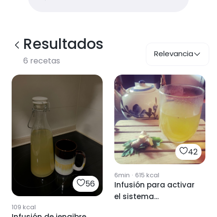
Resultados
Relevancia
6
recetas
42
6min
·
615
kcal
56
Infusión para activar
el sistema
109
kcal
inmunológico
Infusión de jengibre