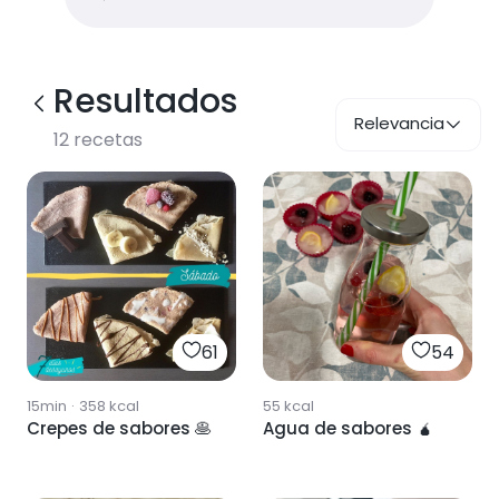
Resultados
Relevancia
12
recetas
61
54
15min
·
358
kcal
55
kcal
Crepes de sabores 🥞
Agua de sabores 🧉