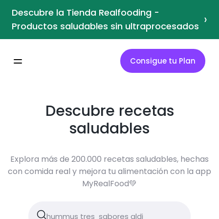
Descubre la Tienda Realfooding -
›
Productos saludables sin ultraprocesados
Consigue tu Plan
Descubre recetas
saludables
Explora más de 200.000 recetas saludables, hechas
con comida real y mejora tu alimentación con la app
MyRealFood💚