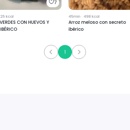
7
325
kcal
45min
·
498
kcal
 VERDES CON HUEVOS Y
Arroz meloso con secreto
IBÉRICO
ibérico
1