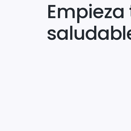
Empieza 
saludabl