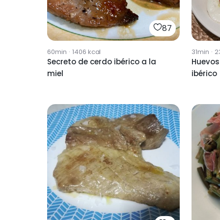
87
60min
·
1406
kcal
31min
·
2
Secreto de cerdo ibérico a la
Huevos
miel
ibérico