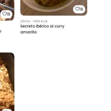
18
18
25min
·
1456
kcal
Secreto ibérico al curry
o
amarillo