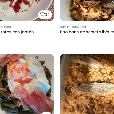
34
39
kcal
10min
·
1063
kcal
 rotos con jamón
Bao bans de secreto ibéric