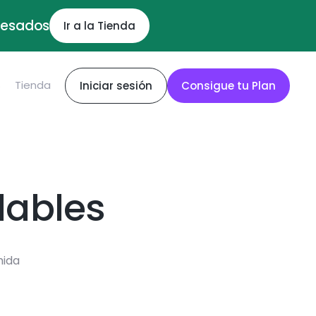
ocesados
Ir a la Tienda
S
Tienda
Iniciar sesión
Consigue tu Plan
dables
mida