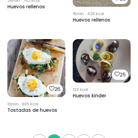
26min
·
742
kcal
Huevos rellenos
15min
·
426
kcal
Huevos rellenos
25
26
122
kcal
Huevos kinder
10min
·
905
kcal
Tostadas de huevos