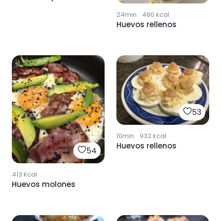
24min
·
480
kcal
Huevos rellenos
53
10min
·
932
kcal
Huevos rellenos
54
413
kcal
Huevos molones