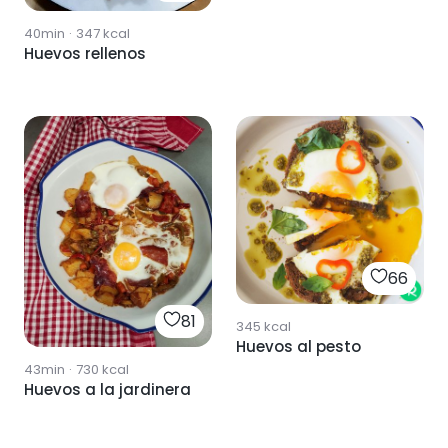
40min
·
347
kcal
Huevos rellenos
66
81
345
kcal
Huevos al pesto
43min
·
730
kcal
Huevos a la jardinera