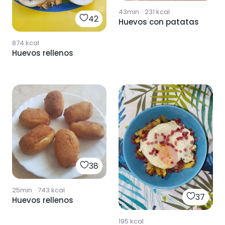
43min
·
231
kcal
42
Huevos con patatas
874
kcal
Huevos rellenos
38
25min
·
743
kcal
37
Huevos rellenos
195
kcal