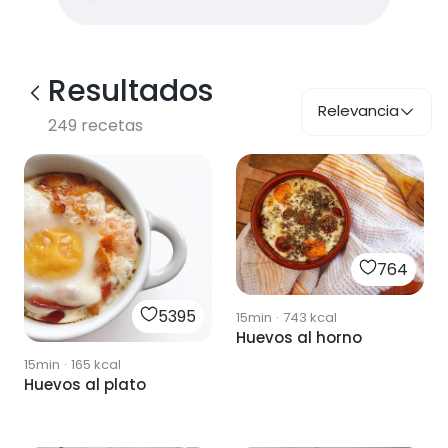
Resultados
Relevancia
249
recetas
764
5395
15min
·
743
kcal
Huevos al horno
15min
·
165
kcal
Huevos al plato