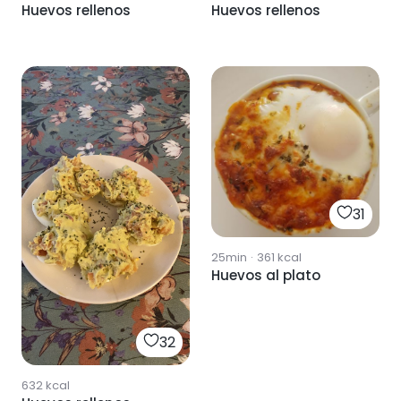
Huevos rellenos
Huevos rellenos
31
25min
·
361
kcal
Huevos al plato
32
632
kcal