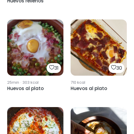
Huevos rellenos
31
30
25min
·
303
kcal
710
kcal
Huevos al plato
Huevos al plato