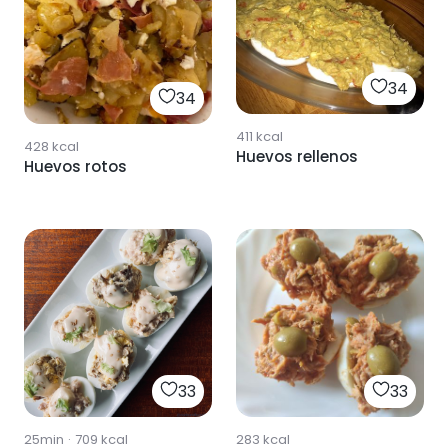
34
34
411
kcal
428
kcal
Huevos rellenos
Huevos rotos
33
33
25min
·
709
kcal
283
kcal