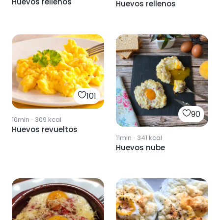
Huevos rellenos
Huevos rellenos
101
90
10min
·
309
kcal
Huevos revueltos
11min
·
341
kcal
Huevos nube