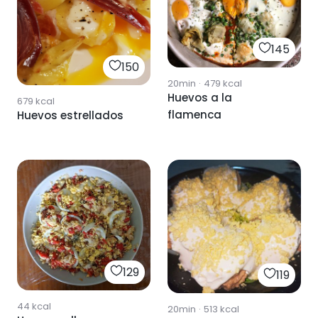
145
150
20min
·
479
kcal
Huevos a la
679
kcal
flamenca
Huevos estrellados
129
119
44
kcal
20min
·
513
kcal