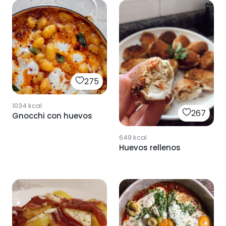
275
1034
kcal
267
Gnocchi con huevos
649
kcal
Huevos rellenos