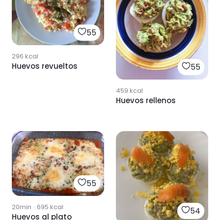
55
296
kcal
Huevos revueltos
55
459
kcal
Huevos rellenos
55
20min
·
695
kcal
54
Huevos al plato