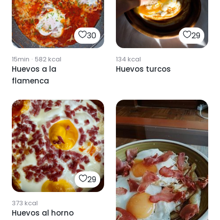
30
29
15min
·
582
kcal
134
kcal
Huevos a la
Huevos turcos
flamenca
29
373
kcal
Huevos al horno