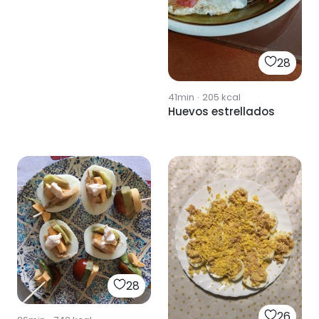
28
41min
·
205
kcal
Huevos estrellados
28
26