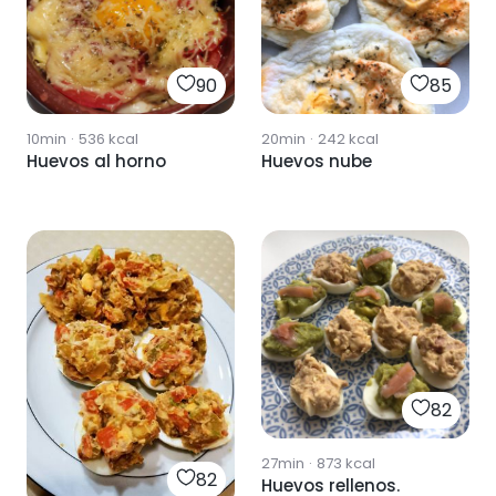
90
85
10min
·
536
kcal
20min
·
242
kcal
Huevos al horno
Huevos nube
82
27min
·
873
kcal
82
Huevos rellenos.