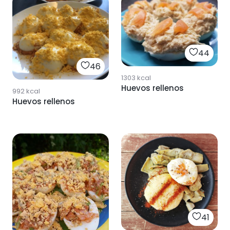
44
46
1303
kcal
Huevos rellenos
992
kcal
Huevos rellenos
41