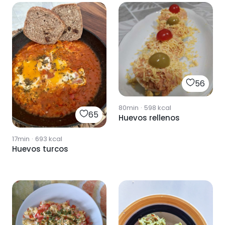
56
80min
·
598
kcal
65
Huevos rellenos
17min
·
693
kcal
Huevos turcos