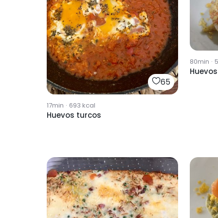
80min
·
Huevos 
65
17min
·
693
kcal
Huevos turcos