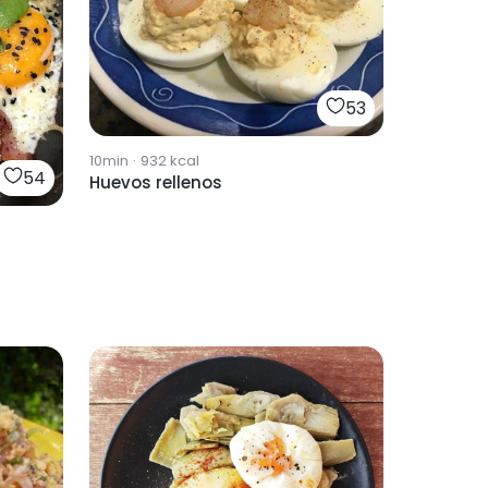
53
10min
·
932
kcal
54
Huevos rellenos