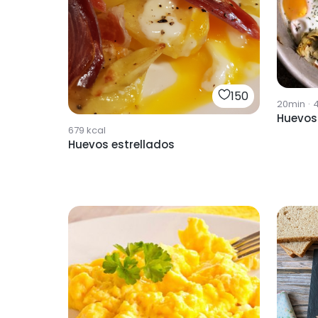
150
20min
·
Huevos
679
kcal
Huevos estrellados