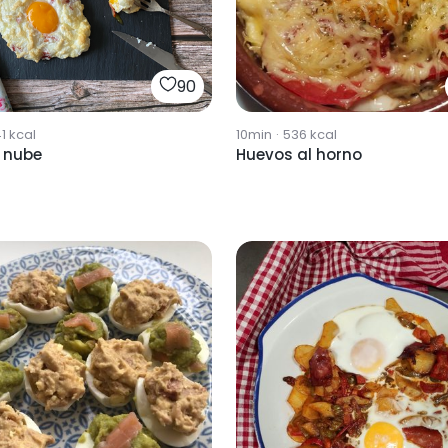
90
1
kcal
10min
·
536
kcal
 nube
Huevos al horno