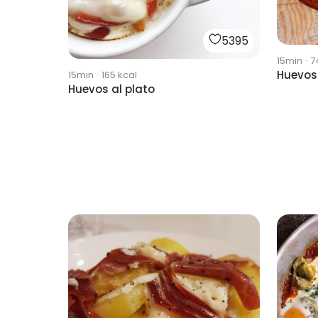
5395
15min
·
7
Huevos
15min
·
165
kcal
Huevos al plato