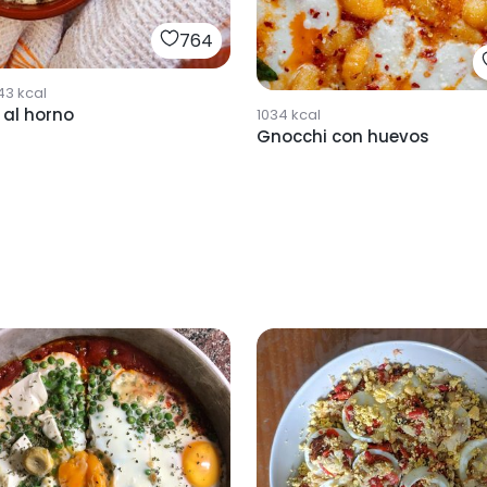
764
43
kcal
 al horno
1034
kcal
Gnocchi con huevos