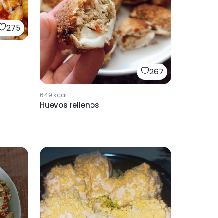
275
267
649
kcal
Huevos rellenos