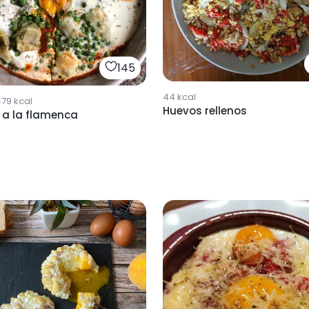
145
44
kcal
479
kcal
Huevos rellenos
 a la flamenca