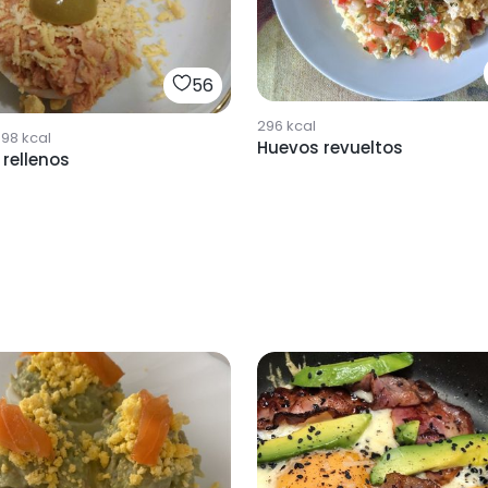
56
296
kcal
598
kcal
Huevos revueltos
rellenos