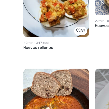
27min
·
8
Huevos 
82
40min
·
347
kcal
Huevos rellenos