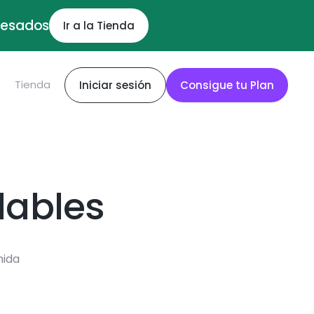
ocesados
Ir a la Tienda
S
Tienda
Iniciar sesión
Consigue tu Plan
dables
mida