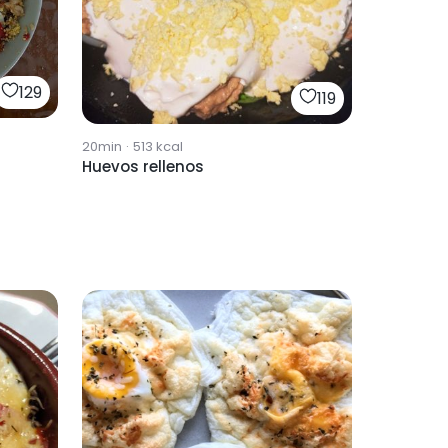
129
119
20min
·
513
kcal
Huevos rellenos