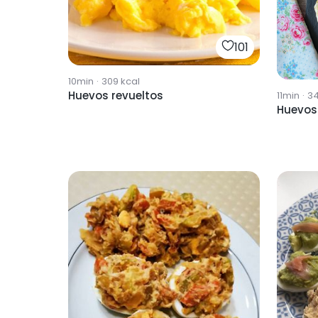
101
10min
·
309
kcal
Huevos revueltos
11min
·
34
Huevos