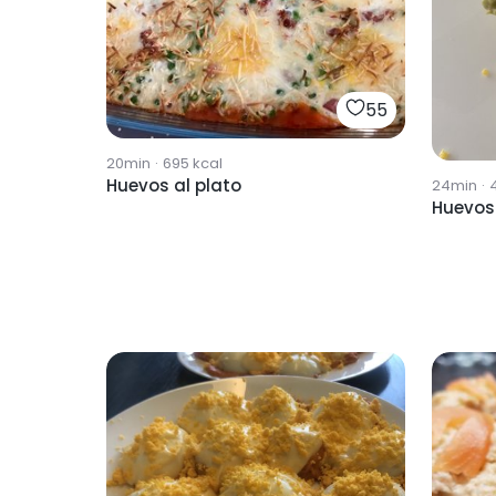
55
20min
·
695
kcal
Huevos al plato
24min
·
Huevos 