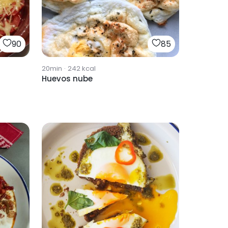
90
85
20min
·
242
kcal
Huevos nube