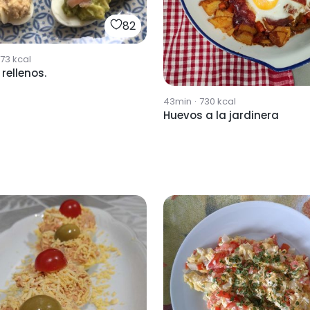
82
73
kcal
rellenos.
43min
·
730
kcal
Huevos a la jardinera