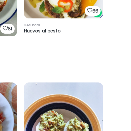
66
345
kcal
81
Huevos al pesto