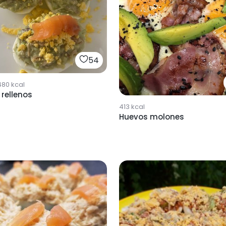
54
480
kcal
rellenos
413
kcal
Huevos molones