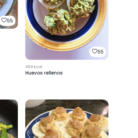
55
55
459
kcal
Huevos rellenos