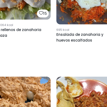
15
1064
kcal
rellenos de zanahoria
695
kcal
Ensalada de zanahoria y
baza
huevos escalfados