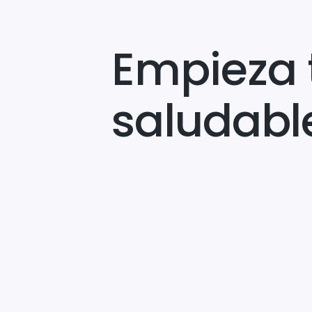
Empieza 
saludabl