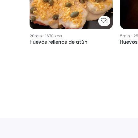
1
20min
·
1670
kcal
5min
·
2
Huevos rellenos de atún
Huevos