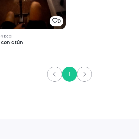
0
54
kcal
 con atún
1