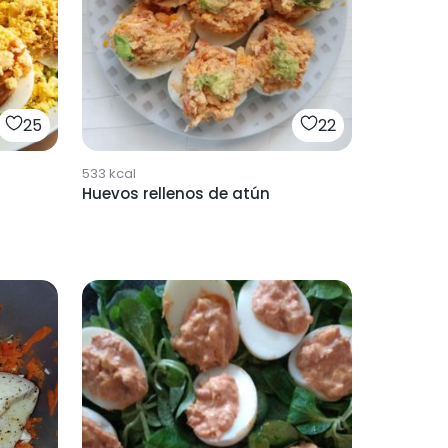
25
22
533
kcal
Huevos rellenos de atún