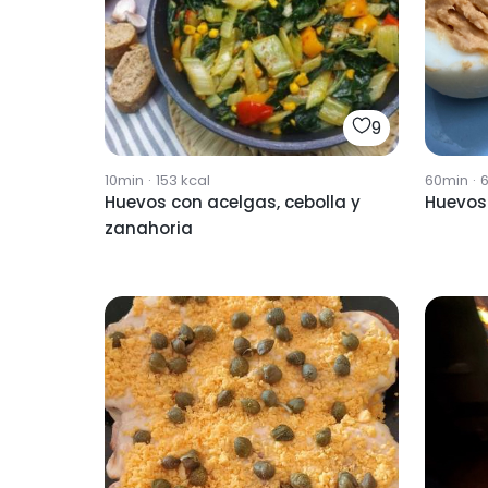
9
10min
·
153
kcal
60min
·
Huevos con acelgas, cebolla y
Huevos 
zanahoria