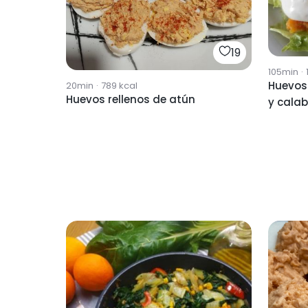
19
105min
·
Huevos 
20min
·
789
kcal
Huevos rellenos de atún
y cala