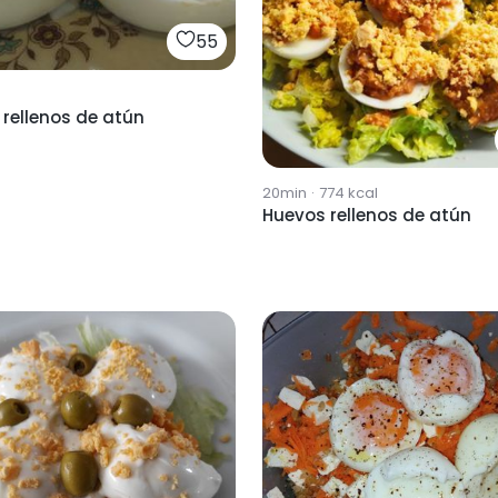
55
rellenos de atún
20min
·
774
kcal
Huevos rellenos de atún