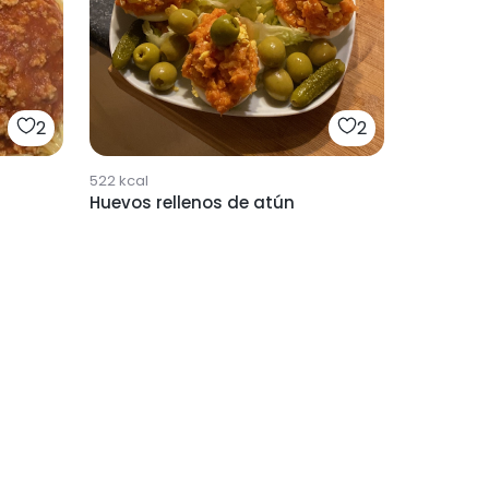
2
2
522
kcal
Huevos rellenos de atún