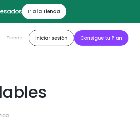
ocesados
Ir a la Tienda
S
Tienda
Iniciar sesión
Consigue tu Plan
dables
mida