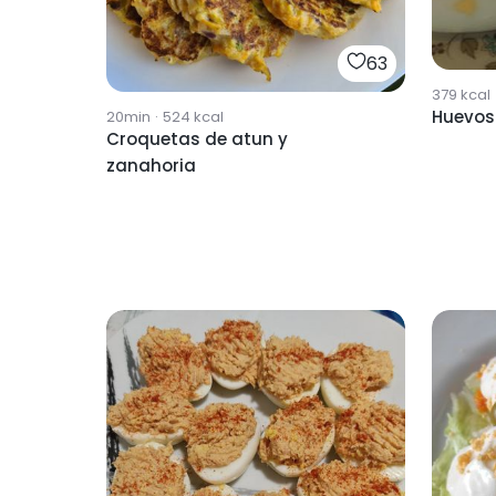
63
379
kcal
Huevos 
20min
·
524
kcal
Croquetas de atun y
zanahoria