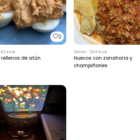
2
642
kcal
30min
·
204
kcal
rellenos de atún
Huevos con zanahoria y
champiñones