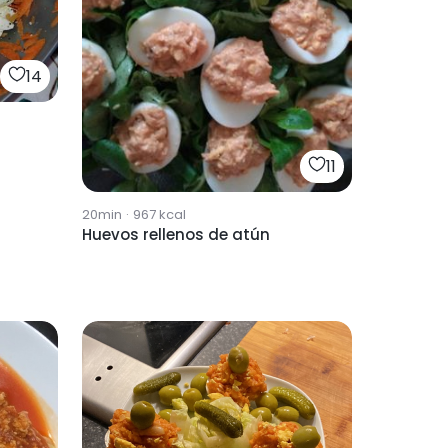
14
11
20min
·
967
kcal
Huevos rellenos de atún