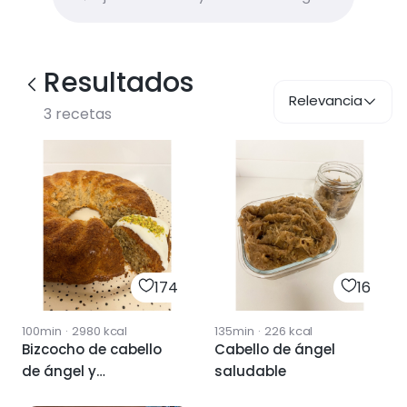
Resultados
Relevancia
3
recetas
174
16
100min
·
2980
kcal
135min
·
226
kcal
Bizcocho de cabello
Cabello de ángel
de ángel y
saludable
almendras 🍰👼