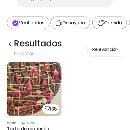
Verificadas
Desayuno
Comida
Resultados
Relevancia
1
recetas
138
5min
·
1340
kcal
Tarta de requesón,