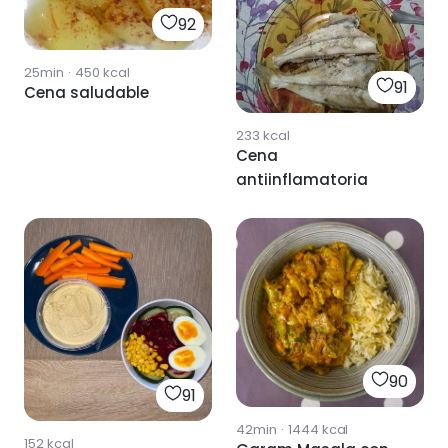
92
25min
·
450
kcal
91
Cena saludable
233
kcal
Cena
antiinflamatoria
90
91
42min
·
1444
kcal
152
kcal