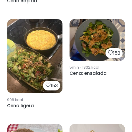
Cena Rápida
152
5min
·
1832
kcal
Cena: ensalada
153
998
kcal
Cena ligera