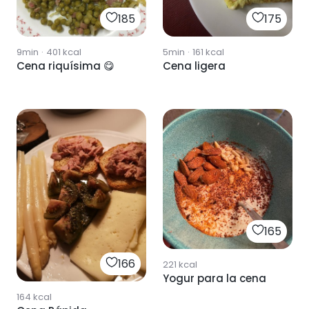
185
175
9min
·
401
kcal
5min
·
161
kcal
Cena riquísima 😋
Cena ligera
165
166
221
kcal
Yogur para la cena
164
kcal