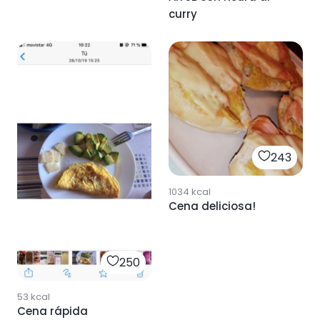
curry
243
1034
kcal
Cena deliciosa!
250
53
kcal
Cena rápida