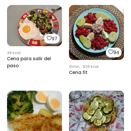
97
94
39
kcal
Cena para salir del
paso
10min
·
826
kcal
Cena fit