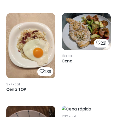
221
18
kcal
Cena
239
377
kcal
Cena TOP
186
1212
kcal