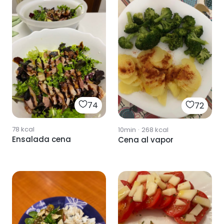
74
72
78
kcal
10min
·
268
kcal
Ensalada cena
Cena al vapor