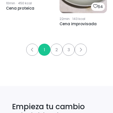
10min
·
450
kcal
64
Cena proteica
22min
·
143
kcal
Cena improvisada
1
2
3
Empieza tu cambio