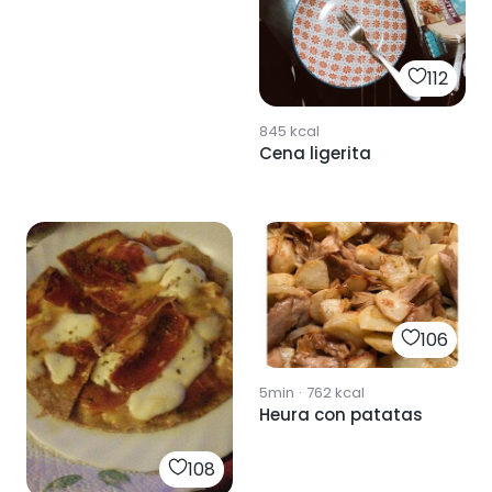
112
845
kcal
Cena ligerita
106
5min
·
762
kcal
Heura con patatas
108