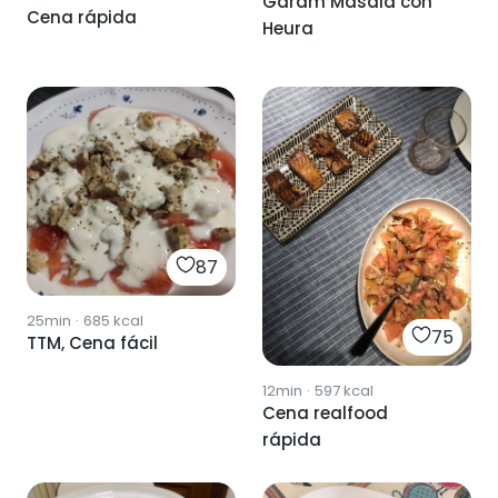
Garam Masala con
Cena rápida
Heura
87
25min
·
685
kcal
75
TTM, Cena fácil
12min
·
597
kcal
Cena realfood
rápida