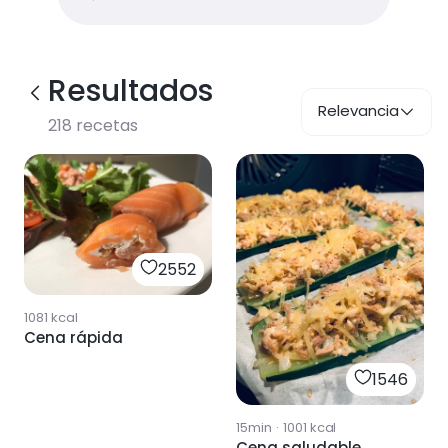
Resultados
Relevancia
218
recetas
2552
1081
kcal
Cena rápida
1546
15min
·
1001
kcal
Cena saludable