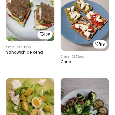
128
119
5min
·
385
kcal
Sándwich de cena
2min
·
237
kcal
Cena