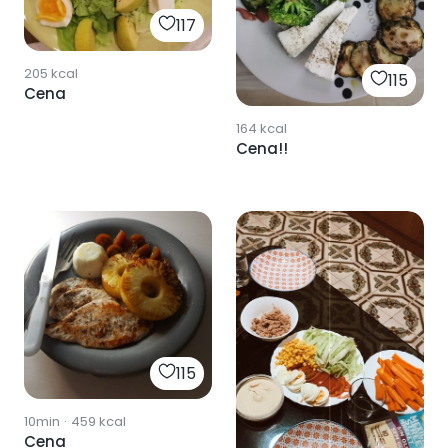
117
205
kcal
115
Cena
164
kcal
Cena!!
115
10min
·
459
kcal
Cena