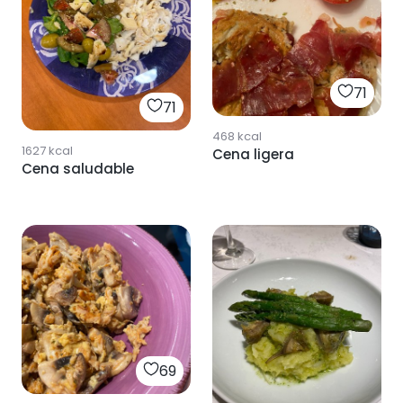
71
71
468
kcal
1627
kcal
Cena ligera
Cena saludable
69