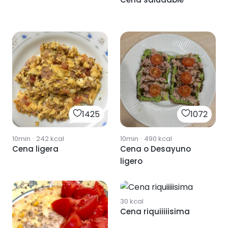
1425
1072
10min
·
242
kcal
10min
·
490
kcal
Cena ligera
Cena o Desayuno
ligero
535
30
kcal
Cena riquiiiiisima