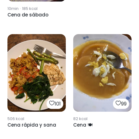
10min
·
185
kcal
Cena de sábado
101
99
506
kcal
82
kcal
Cena rápida y sana
Cena 🍽