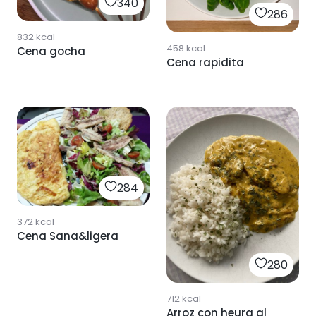
340
286
832
kcal
458
kcal
Cena gocha
Cena rapidita
284
372
kcal
Cena Sana&ligera
280
712
kcal
Arroz con heura al