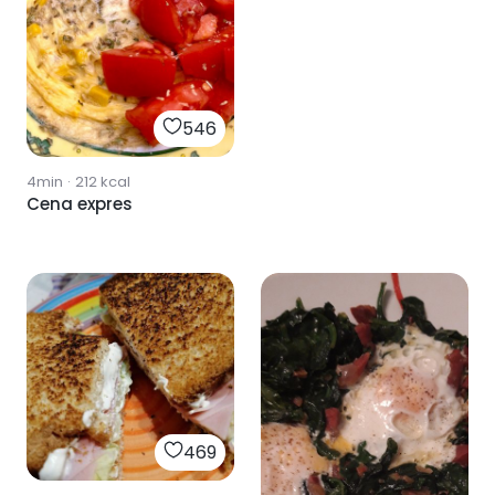
546
4min
·
212
kcal
Cena expres
469