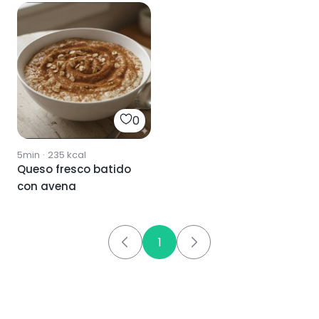
0
5min
·
235
kcal
Queso fresco batido
con avena
1