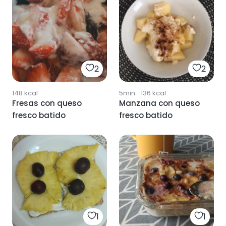
2
2
148
kcal
5min
·
136
kcal
Fresas con queso
Manzana con queso
fresco batido
fresco batido
1
1