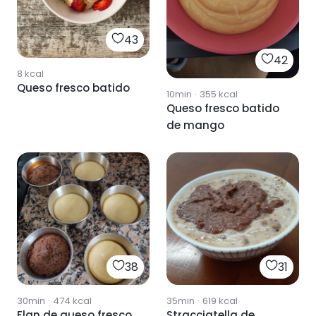
43
42
8
kcal
Queso fresco batido
10min
·
355
kcal
Queso fresco batido
de mango
38
31
30min
·
474
kcal
35min
·
619
kcal
Flan de queso fresco
Stracciatella de