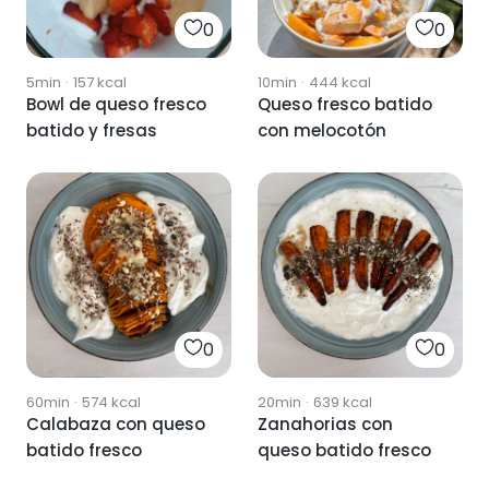
0
0
5min
·
157
kcal
10min
·
444
kcal
Bowl de queso fresco
Queso fresco batido
batido y fresas
con melocotón
0
0
60min
·
574
kcal
20min
·
639
kcal
Calabaza con queso
Zanahorias con
batido fresco
queso batido fresco