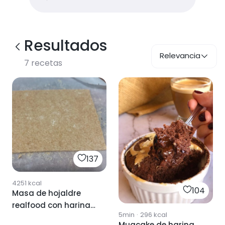
Resultados
Relevancia
7
recetas
137
4251
kcal
104
Masa de hojaldre
realfood con harina
5min
·
296
kcal
integral
Mugcake de harina