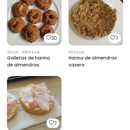
20
7
35min
·
3959
kcal
603
kcal
Galletas de harina
Harina de almendras
de almendras.
casera
7