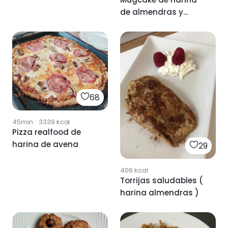
de almendras y
cacao
68
45min
·
3339
kcal
Pizza realfood de
harina de avena
29
406
kcal
Torrijas saludables (
harina almendras )