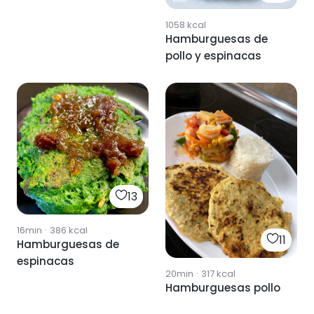
1058
kcal
Hamburguesas de
pollo y espinacas
13
16min
·
386
kcal
11
Hamburguesas de
espinacas
20min
·
317
kcal
Hamburguesas pollo