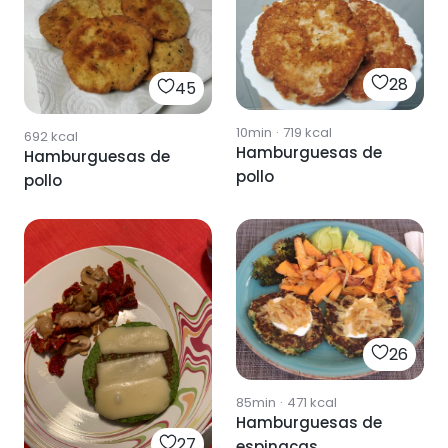
28
45
10min
·
719
kcal
692
kcal
Hamburguesas de
Hamburguesas de
pollo
pollo
26
85min
·
471
kcal
Hamburguesas de
27
espinacas