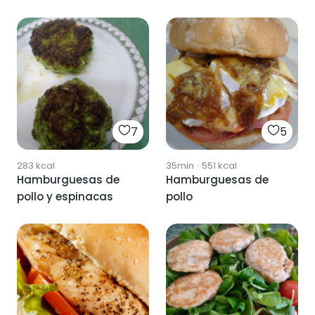
7
5
283
kcal
35min
·
551
kcal
Hamburguesas de
Hamburguesas de
pollo y espinacas
pollo