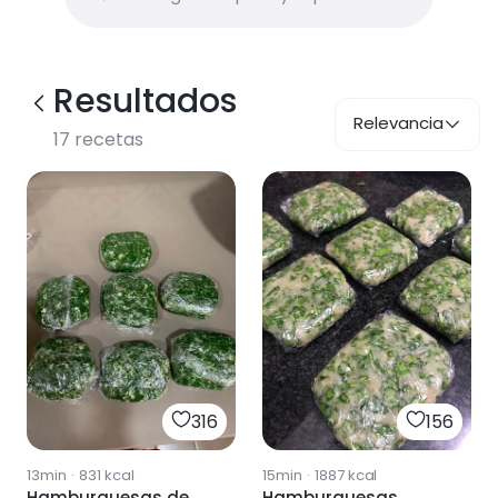
Resultados
Relevancia
17
recetas
316
156
13min
·
831
kcal
15min
·
1887
kcal
Hamburguesas de
Hamburguesas