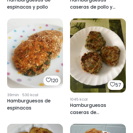
espinacas y pollo
caseras de pollo y
espinacas
120
57
39min
·
530
kcal
1045
kcal
Hamburguesas de
Hamburguesas
espinacas
caseras de
espinacas y pollo.