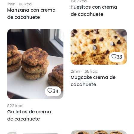
1567
kcal
1min
·
68
kcal
Huesitos con crema
Manzana con crema
de cacahuete
de cacahuete
33
2min
·
165
kcal
Mugcake crema de
cacahuete
34
822
kcal
Galletas de crema
de cacahuete