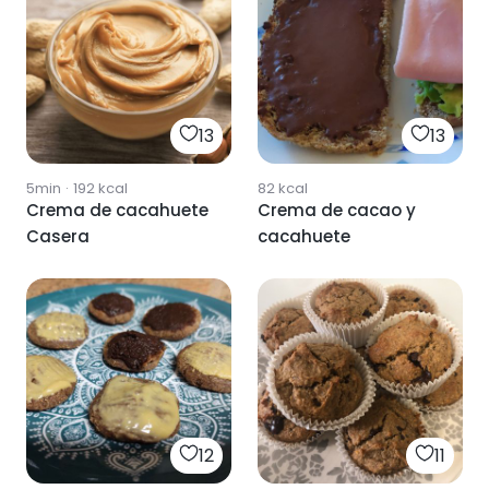
13
13
5min
·
192
kcal
82
kcal
Crema de cacahuete
Crema de cacao y
Casera
cacahuete
12
11