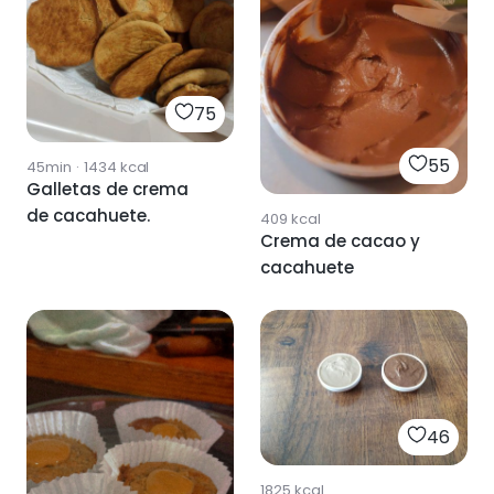
75
55
45min
·
1434
kcal
Galletas de crema
de cacahuete.
409
kcal
Crema de cacao y
cacahuete
46
1825
kcal