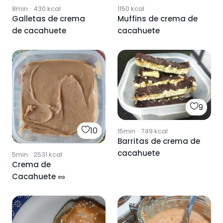
8min
·
430
kcal
1150
kcal
Galletas de crema
Muffins de crema de
de cacahuete
cacahuete
9
10
15min
·
749
kcal
Barritas de crema de
cacahuete
5min
·
2531
kcal
Crema de
Cacahuete 🥜