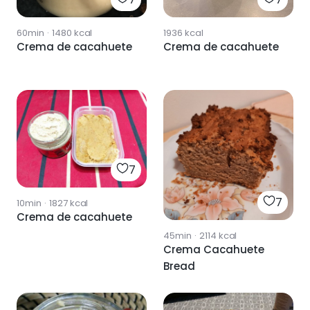
60min
·
1480
kcal
1936
kcal
Crema de cacahuete
Crema de cacahuete
7
7
10min
·
1827
kcal
Crema de cacahuete
45min
·
2114
kcal
Crema Cacahuete
Bread