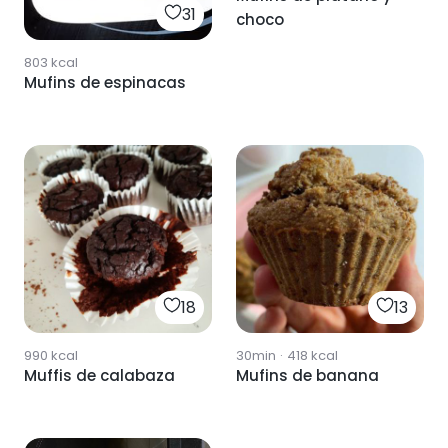
31
choco
803
kcal
Mufins de espinacas
18
13
990
kcal
30min
·
418
kcal
Muffis de calabaza
Mufins de banana