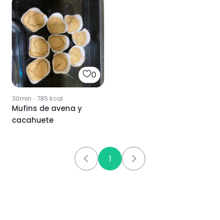
0
30min
·
785
kcal
Mufins de avena y
cacahuete
1