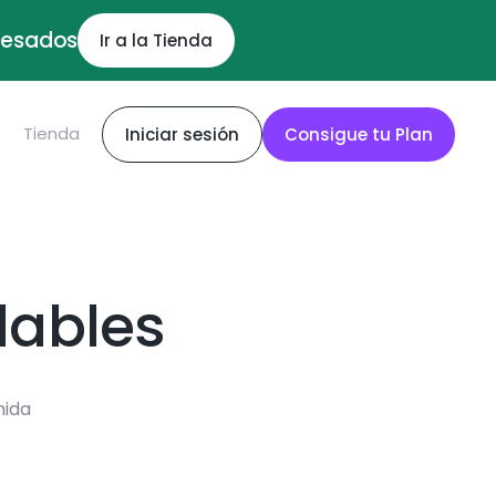
ocesados
Ir a la Tienda
S
Tienda
Iniciar sesión
Consigue tu Plan
dables
mida