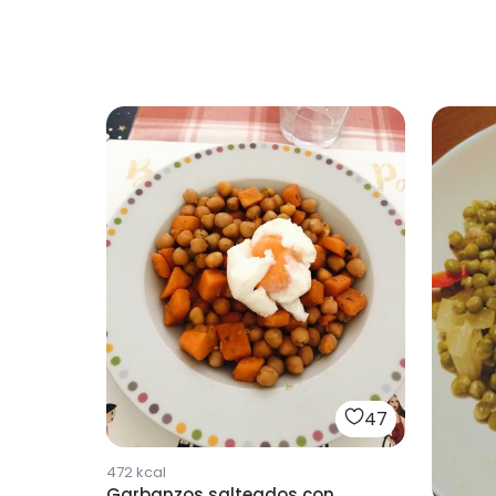
47
472
kcal
Garbanzos salteados con