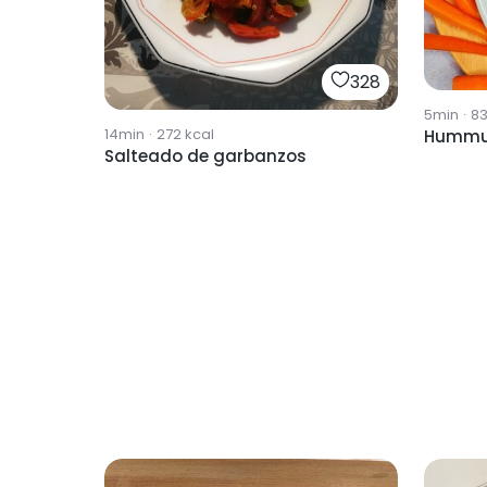
328
5min
·
8
14min
·
272
kcal
Hummus
Salteado de garbanzos