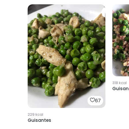
318
kcal
Guisan
67
229
kcal
Guisantes