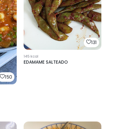
131
145
kcal
EDAMAME SALTEADO
150