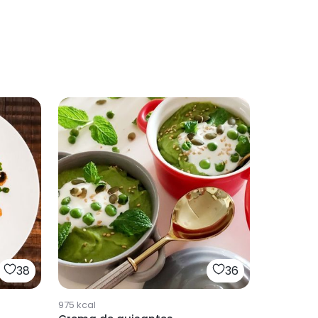
38
36
975
kcal