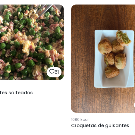
61
tes salteados
1080
kcal
Croquetas de guisantes