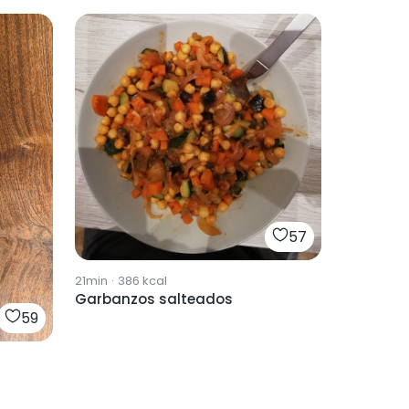
57
21min
·
386
kcal
Garbanzos salteados
59