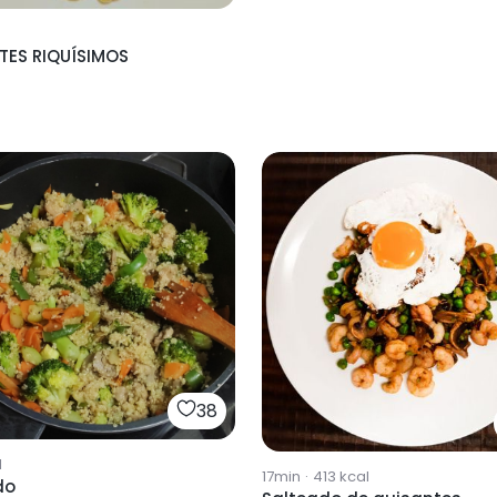
TES RIQUÍSIMOS
38
l
17min
·
413
kcal
do