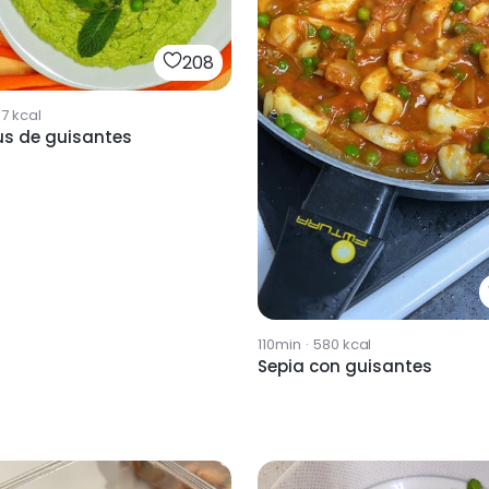
208
37
kcal
 de guisantes
110min
·
580
kcal
Sepia con guisantes