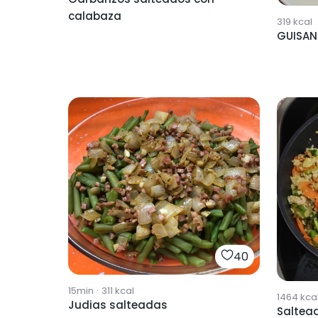
calabaza
319
kcal
GUISAN
40
15min
·
311
kcal
1464
kca
Judias salteadas
Saltea