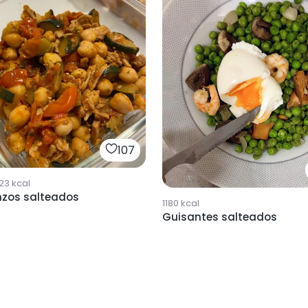
107
23
kcal
zos salteados
1180
kcal
Guisantes salteados