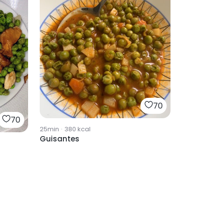
70
70
25min
·
380
kcal
Guisantes