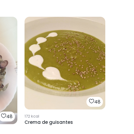
48
48
172
kcal
Crema de guisantes