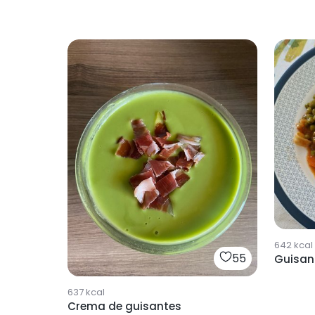
642
kcal
55
Guisan
637
kcal
Crema de guisantes