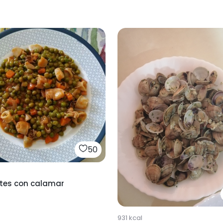
50
tes con calamar
931
kcal