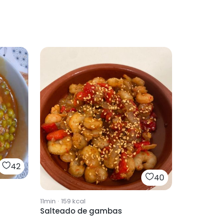
42
40
11min
·
159
kcal
Salteado de gambas