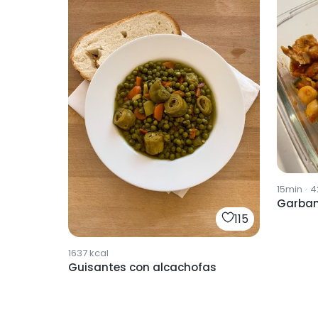
15min
·
4
Garban
115
1637
kcal
Guisantes con alcachofas