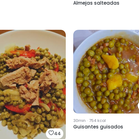
Almejas salteadas
30min
·
754
kcal
Guisantes guisados
44