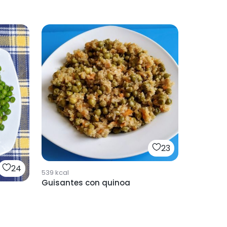
23
24
539
kcal
Guisantes con quinoa