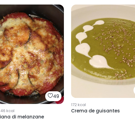
49
172
kcal
Crema de guisantes
846
kcal
iana di melanzane