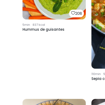
208
5min
·
837
kcal
Hummus de guisantes
110min
·
Sepia 