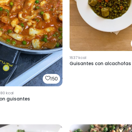
1637
kcal
Guisantes con alcachofas
150
580
kcal
con guisantes