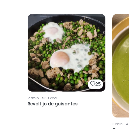
25
27min
·
563
kcal
Revoltijo de guisantes
10min
·
4