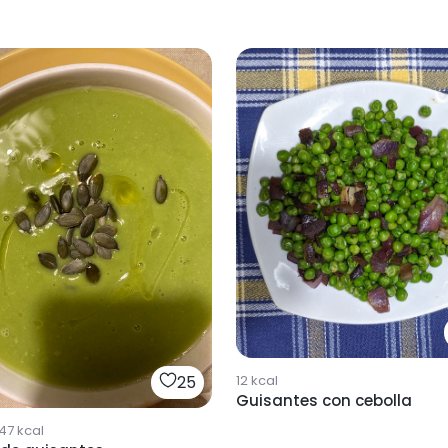
12
kcal
25
Guisantes con cebolla
47
kcal