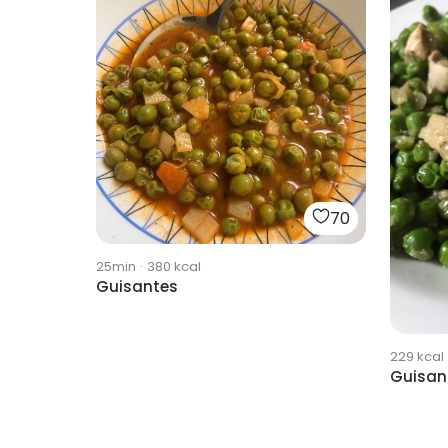
70
25min
·
380
kcal
Guisantes
229
kcal
Guisan