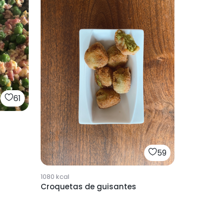
61
59
1080
kcal
Croquetas de guisantes