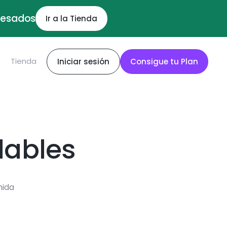
ocesados
Ir a la Tienda
S
Tienda
Iniciar sesión
Consigue tu Plan
dables
mida