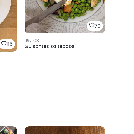
70
1180
kcal
115
Guisantes salteados