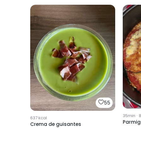
55
35min
·
637
kcal
Parmig
Crema de guisantes