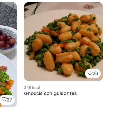
26
345
kcal
Gnoccis con guisantes
27