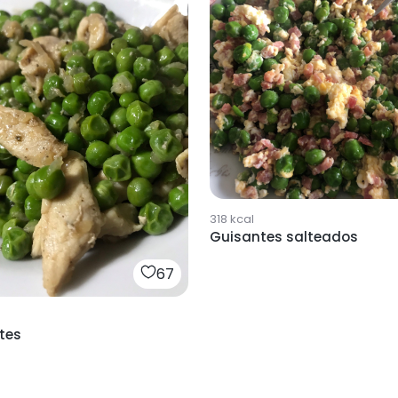
318
kcal
Guisantes salteados
67
tes