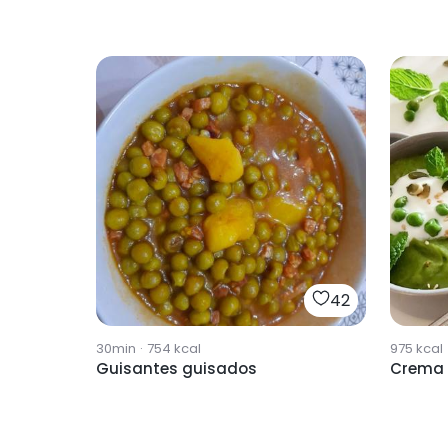
42
30min
·
754
kcal
975
kcal
Guisantes guisados
Crema 