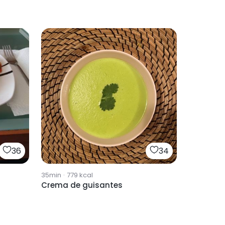
36
34
35min
·
779
kcal
Crema de guisantes