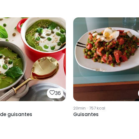
36
20min
·
757
kcal
de guisantes
Guisantes