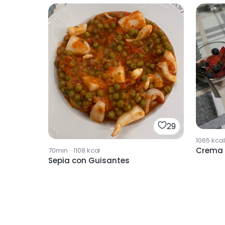
29
1065
kcal
Crema 
70min
·
1108
kcal
Sepia con Guisantes