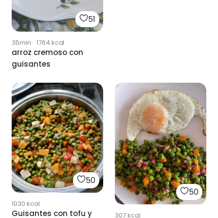
51
35min
·
1764
kcal
arroz cremoso con
guisantes
50
50
1030
kcal
Guisantes con tofu y
307
kcal