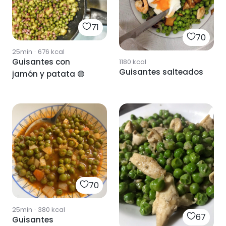
71
70
25min
·
676
kcal
Guisantes con
1180
kcal
Guisantes salteados
jamón y patata 🟢
70
25min
·
380
kcal
67
Guisantes