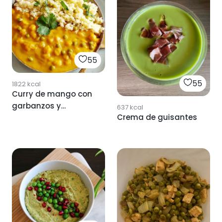
55
55
1822
kcal
Curry de mango con
garbanzos y
637
kcal
Crema de guisantes
guisantes