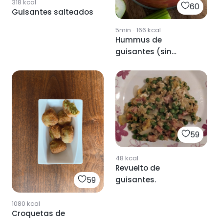
318
kcal
60
Guisantes salteados
5min
·
166
kcal
Hummus de
guisantes (sin
aceite) | 100%
vegano y sin gluten
59
48
kcal
Revuelto de
guisantes.
59
1080
kcal
Croquetas de