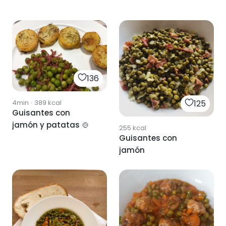
136
4min
·
389
kcal
125
Guisantes con
jamón y patatas 🍲
255
kcal
Guisantes con
jamón