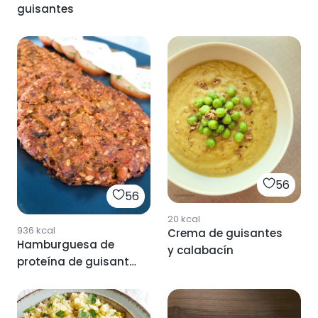
guisantes
56
56
20
kcal
936
kcal
Crema de guisantes
Hamburguesa de
y calabacín
proteína de guisante
texturizada