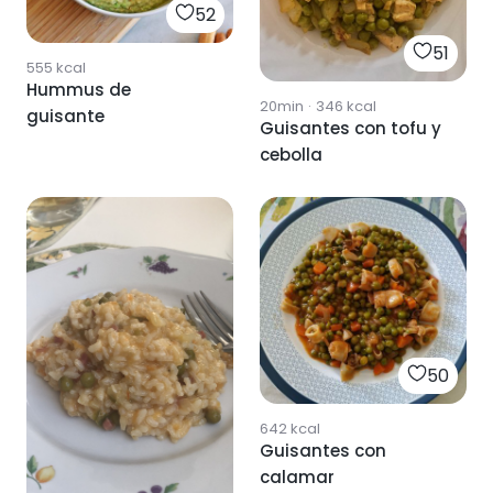
52
51
555
kcal
Hummus de
20min
·
346
kcal
guisante
Guisantes con tofu y
cebolla
50
642
kcal
Guisantes con
calamar