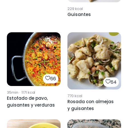
229
kcal
Guisantes
66
64
35min
·
1171
kcal
770
kcal
Estofado de pavo,
Rosada con almejas
guisantes y verduras
y guisantes