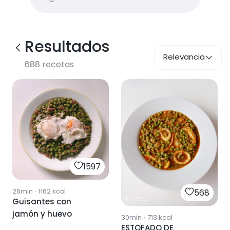
Resultados
Relevancia
688
recetas
1597
26min
·
1162
kcal
568
Guisantes con
jamón y huevo
30min
·
713
kcal
ESTOFADO DE