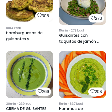
305
273
1084
kcal
15min
·
273
kcal
Hamburguesas de
Guisantes con
guisantes y
taquitos de jamón y
aguacate
huevo poché
269
208
30min
·
239
kcal
5min
·
837
kcal
CREMA DE GUISANTES
Hummus de