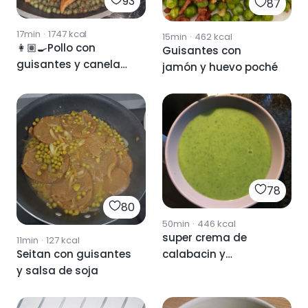
93
87
17min
·
1747
kcal
15min
·
462
kcal
👩🏽‍🍳Pollo con
Guisantes con
guisantes y canela
jamón y huevo poché
👩🏽‍🍳
78
80
50min
·
446
kcal
super crema de
11min
·
127
kcal
Seitan con guisantes
calabacin y
y salsa de soja
guisantes a la
albahaca