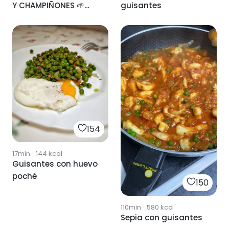
Y CHAMPIÑONES 🌱
guisantes
VEGANA
154
17min
·
144
kcal
Guisantes con huevo
poché
150
110min
·
580
kcal
Sepia con guisantes