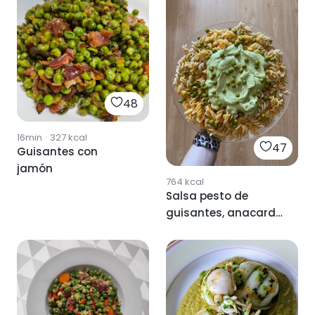
48
16min
·
327
kcal
47
Guisantes con
jamón
764
kcal
Salsa pesto de
guisantes, anacardo
y queso