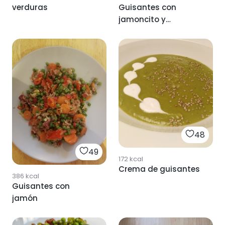
verduras
Guisantes con
jamoncito y
zanahoria
48
49
172
kcal
Crema de guisantes
386
kcal
Guisantes con
jamón