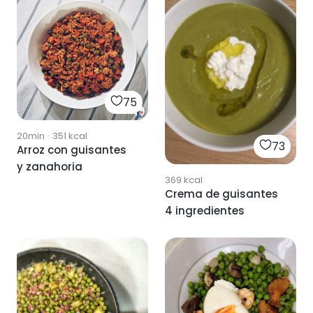
75
20min
·
351
kcal
73
Arroz con guisantes
y zanahoria
369
kcal
Crema de guisantes
4 ingredientes