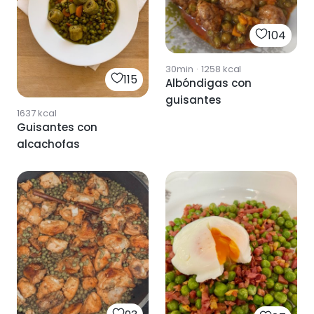
104
30min
·
1258
kcal
115
Albóndigas con
guisantes
1637
kcal
Guisantes con
alcachofas