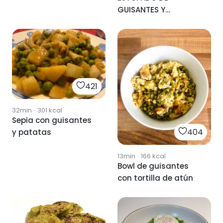
GUISANTES Y
CALAMARES
421
32min
·
301
kcal
Sepia con guisantes
404
y patatas
13min
·
166
kcal
Bowl de guisantes
con tortilla de atún