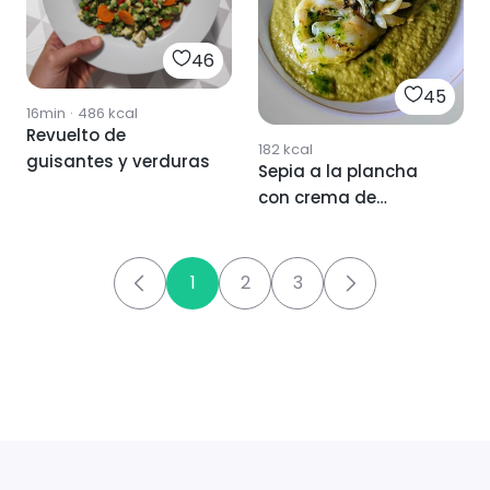
46
45
16min
·
486
kcal
Revuelto de
182
kcal
guisantes y verduras
Sepia a la plancha
con crema de
guisantes
1
2
3