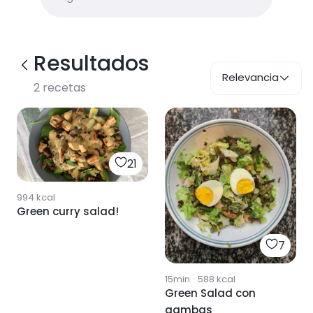
Resultados
Relevancia
2
recetas
21
994
kcal
Green curry salad!
7
15min
·
588
kcal
Green Salad con
gambas