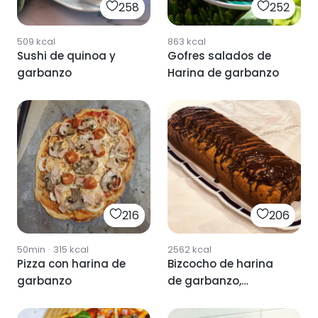
258
252
509
kcal
863
kcal
Sushi de quinoa y
Gofres salados de
garbanzo
Harina de garbanzo
216
206
50min
·
315
kcal
2562
kcal
Pizza con harina de
Bizcocho de harina
garbanzo
de garbanzo,
naranja 🍊 y choco