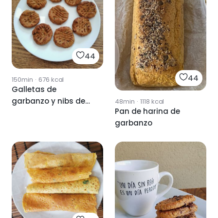
44
44
150min
·
676
kcal
Galletas de
garbanzo y nibs de
48min
·
1118
kcal
Pan de harina de
cacao
garbanzo