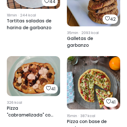
44
18min
·
244
kcal
42
Tortitas saladas de
harina de garbanzo
35min
·
2093
kcal
Galletas de
garbanzo
41
41
326
kcal
Pizza
"cabramelizada" con
15min
·
387
kcal
Pizza con base de
base de garbanzo