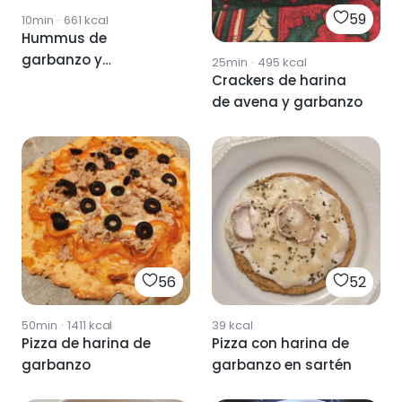
59
10min
·
661
kcal
Hummus de
garbanzo y
25min
·
495
kcal
Crackers de harina
aguacate
de avena y garbanzo
56
52
50min
·
1411
kcal
39
kcal
Pizza de harina de
Pizza con harina de
garbanzo
garbanzo en sartén