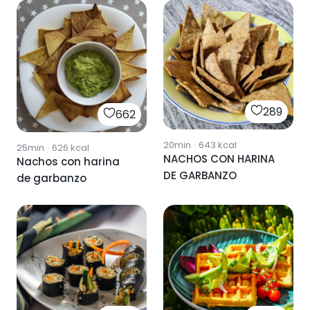
289
662
20min
·
643
kcal
25min
·
626
kcal
NACHOS CON HARINA
Nachos con harina
DE GARBANZO
de garbanzo