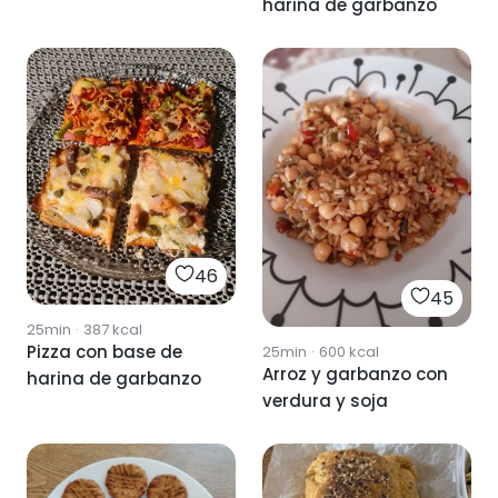
harina de garbanzo
46
45
25min
·
387
kcal
Pizza con base de
25min
·
600
kcal
Arroz y garbanzo con
harina de garbanzo
verdura y soja