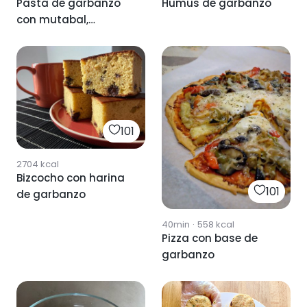
Pasta de garbanzo
Humus de garbanzo
con mutabal,
champiñones y
tomate
101
2704
kcal
Bizcocho con harina
101
de garbanzo
40min
·
558
kcal
Pizza con base de
garbanzo