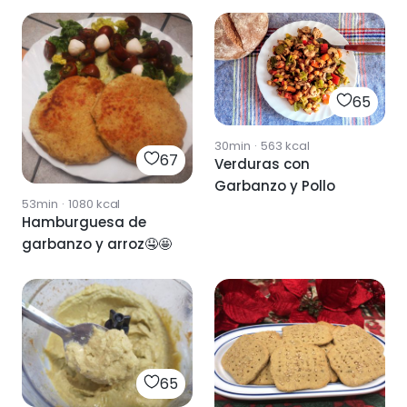
65
30min
·
563
kcal
67
Verduras con
Garbanzo y Pollo
53min
·
1080
kcal
Hamburguesa de
garbanzo y arroz🤤🤩
65