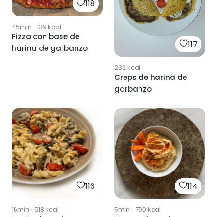
118
45min
·
139
kcal
Pizza con base de
117
harina de garbanzo
232
kcal
Creps de harina de
garbanzo
116
114
16min
·
518
kcal
5min
·
790
kcal