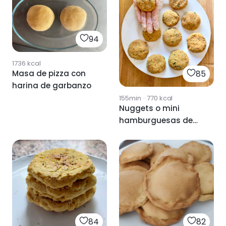
94
1736
kcal
Masa de pizza con
85
harina de garbanzo
155min
·
770
kcal
Nuggets o mini
hamburguesas de
garbanzo
84
82