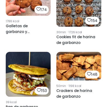
174
154
1786
kcal
Galletas de
garbanzo y
30min
·
1726
kcal
Cookies fit de harina
chocolate
de garbanzo
148
50min
·
1198
kcal
153
Crackers de harina
de garbanzo
39
kcal
Pan de garbanzo