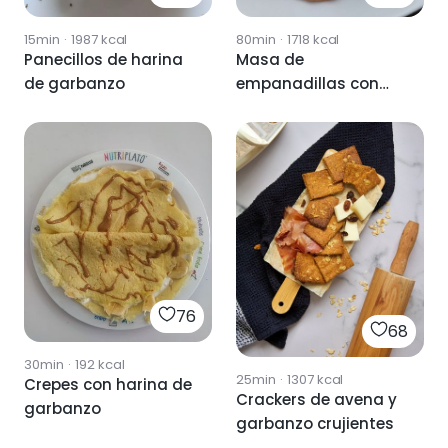
15min
·
1987
kcal
80min
·
1718
kcal
Panecillos de harina
Masa de
de garbanzo
empanadillas con
harina de garbanzo
76
68
30min
·
192
kcal
25min
·
1307
kcal
Crepes con harina de
Crackers de avena y
garbanzo
garbanzo crujientes