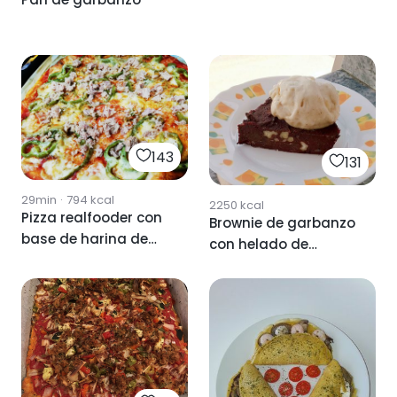
143
131
29min
·
794
kcal
2250
kcal
Pizza realfooder con
Brownie de garbanzo
base de harina de
con helado de
garbanzo
plátano