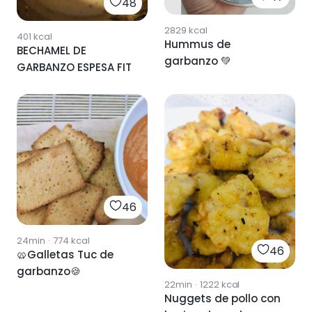
48
2829
kcal
401
kcal
Hummus de
BECHAMEL DE
garbanzo 💚
GARBANZO ESPESA FIT
46
24min
·
774
kcal
46
🥨Galletas Tuc de
garbanzo🍪
22min
·
1222
kcal
Nuggets de pollo con