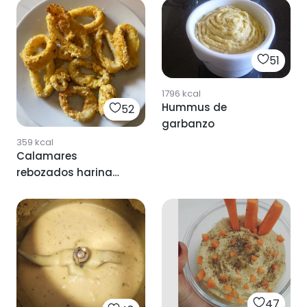
51
1796
kcal
Hummus de
52
garbanzo
359
kcal
Calamares
rebozados harina
garbanzo airfryer
47