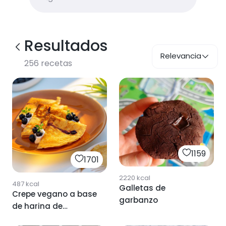
Resultados
Relevancia
256
recetas
1159
1701
2220
kcal
487
kcal
Galletas de
Crepe vegano a base
garbanzo
de harina de
garbanzo