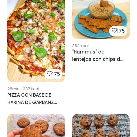
175
352
kcal
"Hummus" de
lentejas con chips de
garbanzo🌱
175
25min
·
387
kcal
PIZZA CON BASE DE
HARINA DE GARBANZO
🍕