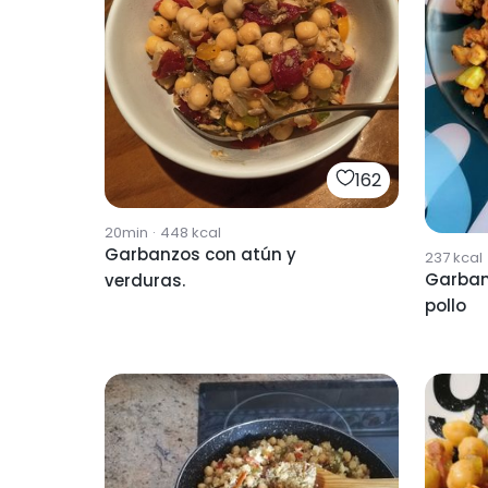
162
20min
·
448
kcal
Garbanzos con atún y
237
kcal
Garban
verduras.
pollo