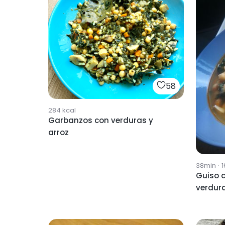
58
284
kcal
Garbanzos con verduras y
arroz
38min
·
1
Guiso 
verdur