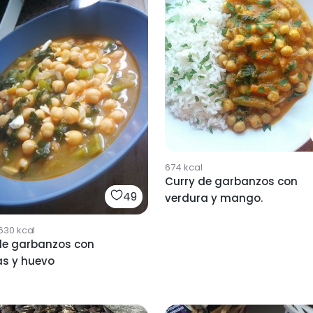
674
kcal
Curry de garbanzos con
49
verdura y mango.
630
kcal
de garbanzos con
as y huevo