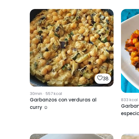
38
30min
·
557
kcal
Garbanzos con verduras al
833
kcal
Garban
curry ☺
especi