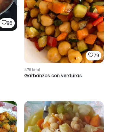
96
79
478
kcal
Garbanzos con verduras