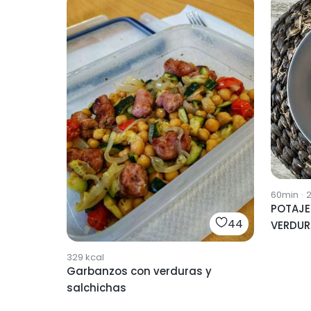
60min
·
POTAJE
44
VERDUR
329
kcal
Garbanzos con verduras y
salchichas