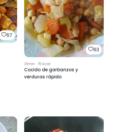
67
63
31min
·
15
kcal
Cocido de garbanzos y
verduras rápido