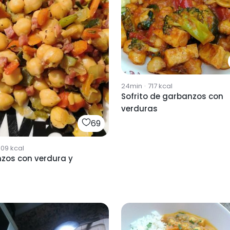
24min
·
717
kcal
Sofrito de garbanzos con
verduras
69
509
kcal
zos con verdura y