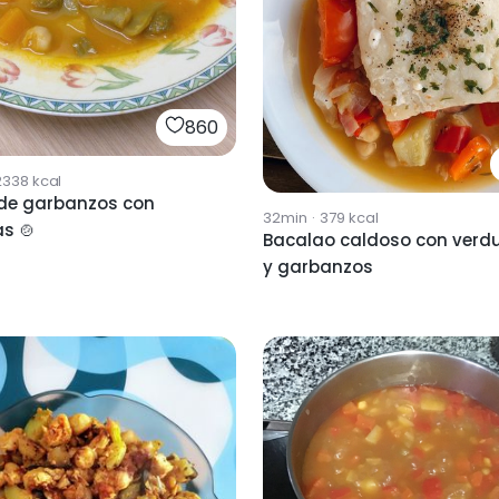
860
2338
kcal
 de garbanzos con
32min
·
379
kcal
s 🍲
Bacalao caldoso con verd
y garbanzos