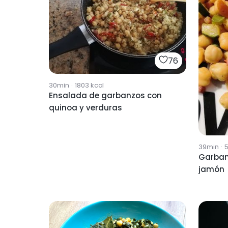
76
30min
·
1803
kcal
Ensalada de garbanzos con
quinoa y verduras
39min
·
Garban
jamón