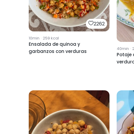
2262
10min
·
259
kcal
Ensalada de quinoa y
40min
·
garbanzos con verduras
Potaje
verdura