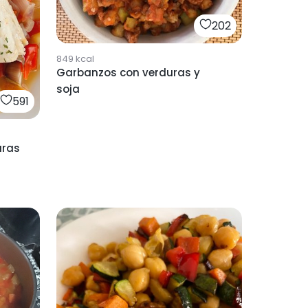
202
849
kcal
Garbanzos con verduras y
soja
591
uras