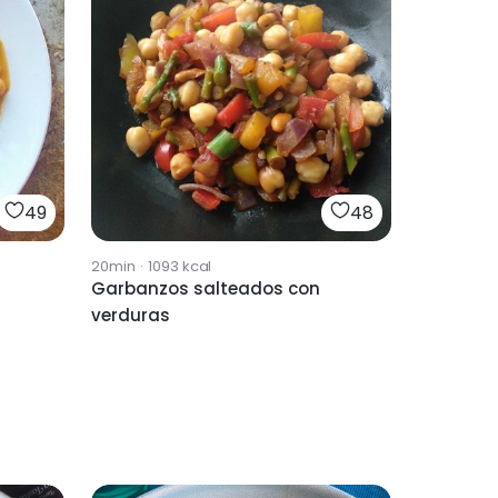
49
48
20min
·
1093
kcal
Garbanzos salteados con
verduras