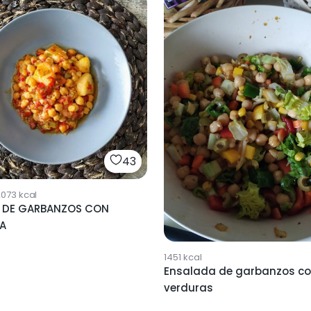
43
2073
kcal
 DE GARBANZOS CON
A
1451
kcal
Ensalada de garbanzos c
verduras