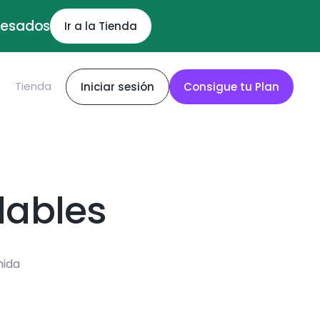
ocesados
Ir a la Tienda
S
Tienda
Iniciar sesión
Consigue tu Plan
dables
mida