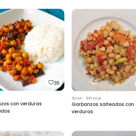
38
15min
·
981
kcal
zos con verduras
Garbanzos salteados con
ados
verduras