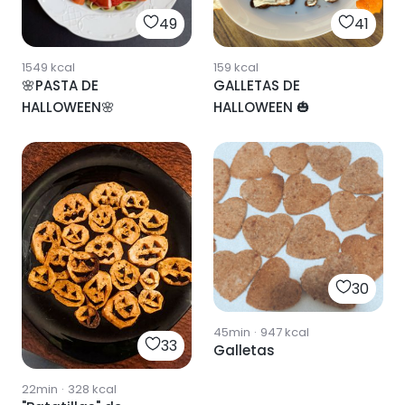
49
41
1549
kcal
159
kcal
🌸PASTA DE
GALLETAS DE
HALLOWEEN🌸
HALLOWEEN 🎃
30
45min
·
947
kcal
33
Galletas
22min
·
328
kcal