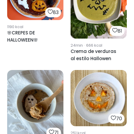
83
1190
kcal
81
🌸CREPES DE
HALLOWEEN🌸
24min
·
666
kcal
Crema de verduras
al estilo Hallowen
70
71
251
kcal