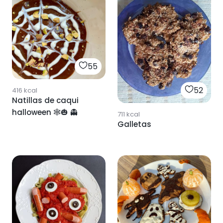
55
52
416
kcal
Natillas de caqui
halloween 🕸🎃 👻
711
kcal
Galletas