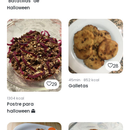
"Batatillas" de
Halloween
28
45min
·
852
kcal
29
Galletas
1304
kcal
Postre para
halloween 👻