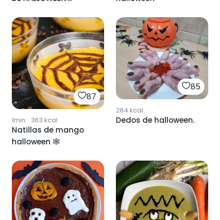
85
87
284
kcal
Dedos de halloween.
1min
·
363
kcal
Natillas de mango
halloween 🕸️