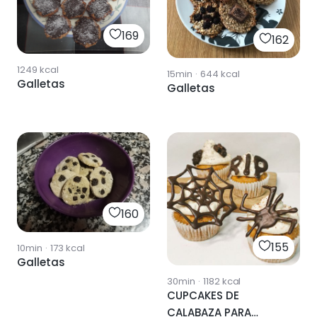
169
162
1249
kcal
15min
·
644
kcal
Galletas
Galletas
160
155
10min
·
173
kcal
Galletas
30min
·
1182
kcal
CUPCAKES DE
CALABAZA PARA