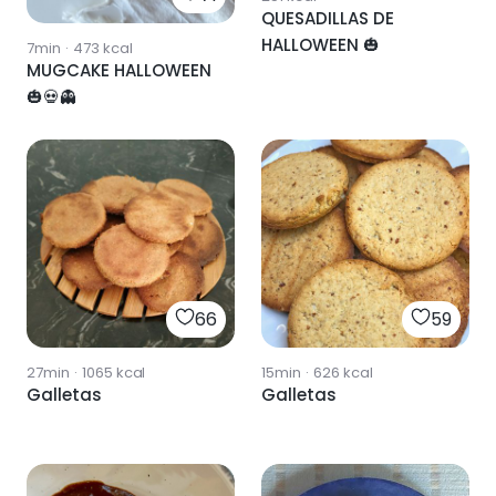
QUESADILLAS DE
HALLOWEEN 🎃
7min
·
473
kcal
MUGCAKE HALLOWEEN
🎃💀👻
66
59
27min
·
1065
kcal
15min
·
626
kcal
Galletas
Galletas