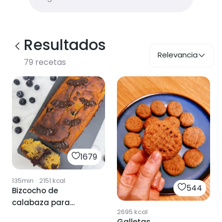
Resultados
Relevancia
79
recetas
1679
135min
·
2151
kcal
544
Bizcocho de
calabaza para
2695
kcal
Halloween
Galletas