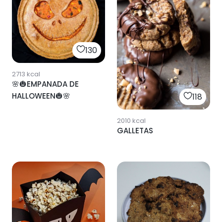
130
2713
kcal
🌸🎃EMPANADA DE
HALLOWEEN🎃🌸
118
2010
kcal
GALLETAS