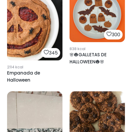
300
838
kcal
345
🌸🎃GALLETAS DE
HALLOWEEN🎃🌸
2114
kcal
Empanada de
Halloween