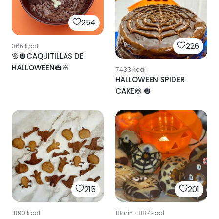
254
226
366
kcal
🌸🎃CAQUITILLAS DE
HALLOWEEN🎃🌸
7433
kcal
HALLOWEEN SPIDER
CAKE🕸 🎃
215
201
1890
kcal
18min
·
887
kcal