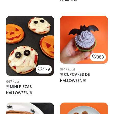
383
479
1847
kcal
🌸CUPCAKES DE
HALLOWEEN🌸
967
kcal
🌸MINI PIZZAS
HALLOWEEN🌸