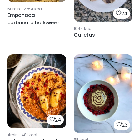
50min
·
2754
kcal
24
Empanada
carbonara halloween
1044
kcal
Galletas
24
23
4min
·
481
kcal
55
kcal