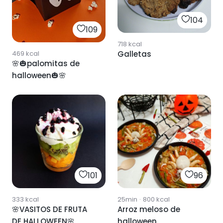
104
109
718
kcal
469
kcal
Galletas
🌸🎃palomitas de
halloween🎃🌸
101
96
333
kcal
25min
·
800
kcal
🌸VASITOS DE FRUTA
Arroz meloso de
DE HALLOWEEN🌸
halloween