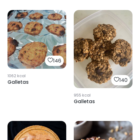
HALLOWEEN🎃
146
1062
kcal
140
Galletas
955
kcal
Galletas