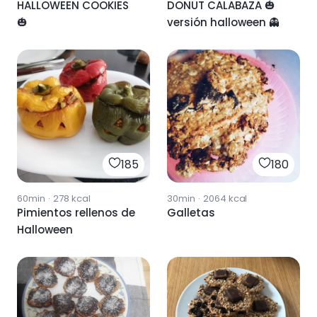
HALLOWEEN COOKIES
DONUT CALABAZA 🎃
🎃
versión halloween 👻
185
180
60min
·
278
kcal
30min
·
2064
kcal
Pimientos rellenos de
Galletas
Halloween