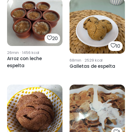
20
10
26min
·
1456
kcal
Arroz con leche
68min
·
2529
kcal
espelta
Galletas de espelta