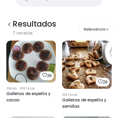
Resultados
Relevancia
7
recetas
39
29
29min
·
1097
kcal
Galletas de espelta y
1067
kcal
Galletas de espelta y
cacao
semillas