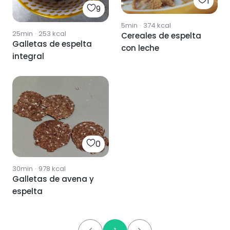
1
9
5min
·
374
kcal
25min
·
253
kcal
Cereales de espelta
Galletas de espelta
con leche
integral
0
30min
·
978
kcal
Galletas de avena y
espelta