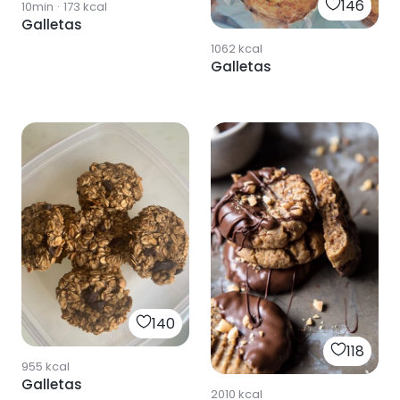
146
10min
·
173
kcal
Galletas
1062
kcal
Galletas
140
118
955
kcal
Galletas
2010
kcal