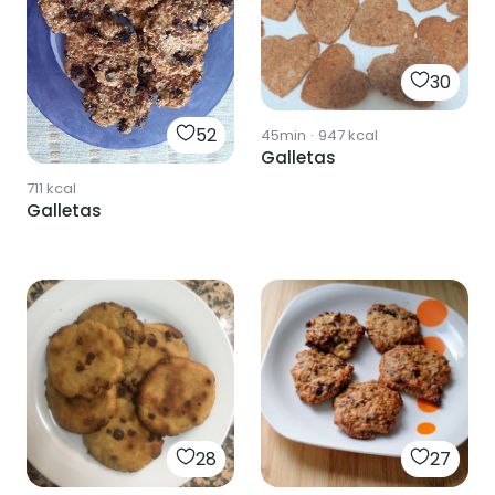
30
52
45min
·
947
kcal
Galletas
711
kcal
Galletas
28
27