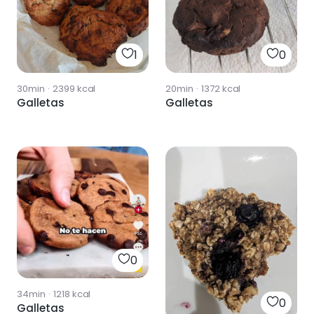
1
0
30min
·
2399
kcal
20min
·
1372
kcal
Galletas
Galletas
0
34min
·
1218
kcal
0
Galletas