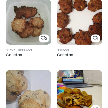
2
1
30min
·
1099
kcal
381
kcal
Galletas
Galletas