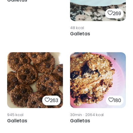
269
48
kcal
Galletas
263
180
945
kcal
30min
·
2064
kcal
Galletas
Galletas