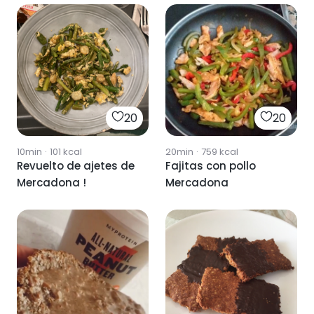
20
20
10min
·
101
kcal
20min
·
759
kcal
Revuelto de ajetes de
Fajitas con pollo
Mercadona !
Mercadona