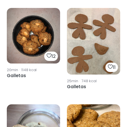
zanahoria
12
11
20min
·
1148
kcal
Galletas
25min
·
748
kcal
Galletas