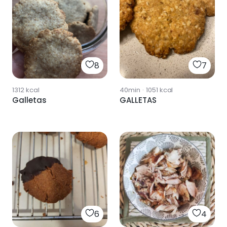
8
7
1312
kcal
40min
·
1051
kcal
Galletas
GALLETAS
6
4