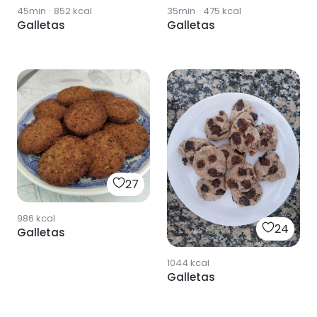
45min
·
852
kcal
35min
·
475
kcal
Galletas
Galletas
27
986
kcal
24
Galletas
1044
kcal
Galletas