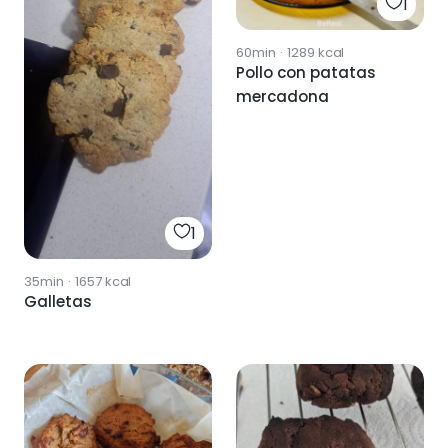
1
60min
·
1289
kcal
Pollo con patatas
mercadona
1
35min
·
1657
kcal
Galletas