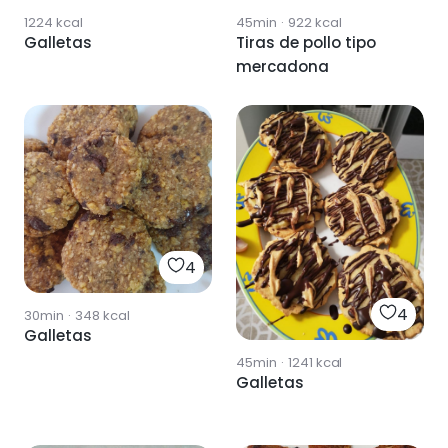
1224
kcal
45min
·
922
kcal
Galletas
Tiras de pollo tipo
mercadona
4
4
30min
·
348
kcal
Galletas
45min
·
1241
kcal
Galletas