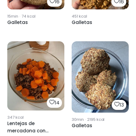
16
16
15min
·
74
kcal
451
kcal
Galletas
Galletas
14
13
347
kcal
30min
·
2195
kcal
Lentejas de
Galletas
mercadona con