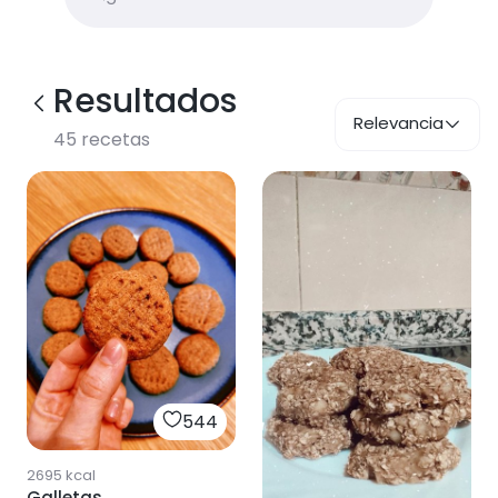
Resultados
Relevancia
45
recetas
544
2695
kcal
Galletas