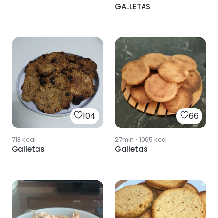
GALLETAS
104
66
718
kcal
27min
·
1065
kcal
Galletas
Galletas