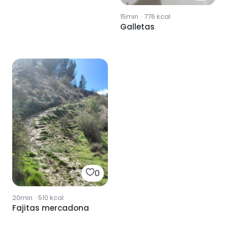
15min
·
776
kcal
Galletas
0
20min
·
510
kcal
Fajitas mercadona