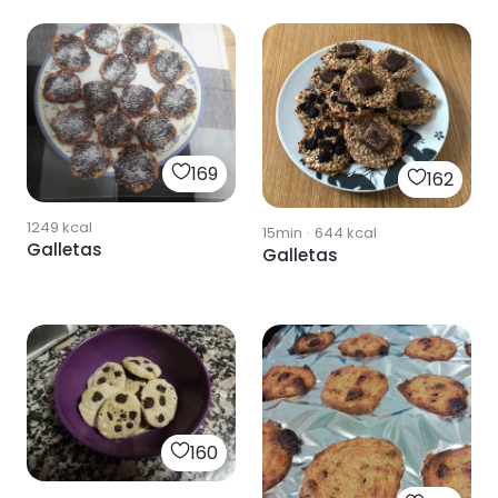
169
162
1249
kcal
15min
·
644
kcal
Galletas
Galletas
160