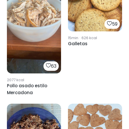
59
15min
·
626
kcal
Galletas
63
2077
kcal
Pollo asado estilo
Mercadona