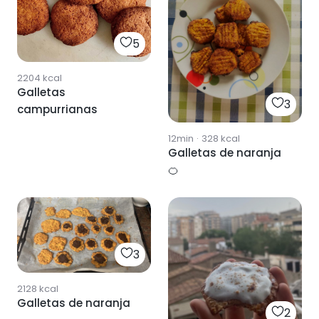
5
2204
kcal
Galletas
3
campurrianas
12min
·
328
kcal
Galletas de naranja
🍊
3
2128
kcal
Galletas de naranja
2