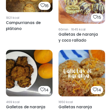
16
15
1821
kcal
Campurrianas de
plátano
60min
·
1645
kcal
Galletas de naranja
y coco rallado
14
14
469
kcal
1650
kcal
Galletas de naranja
Galletas naranja