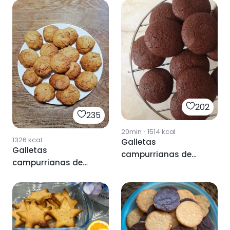
202
235
20min
·
1514
kcal
1326
kcal
Galletas
Galletas
campurrianas de
campurrianas de
chocolate
naranja