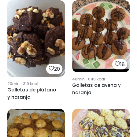
18
20
40min
·
648
kcal
20min
·
319
kcal
Galletas de avena y
Galletas de plátano
naranja
y naranja