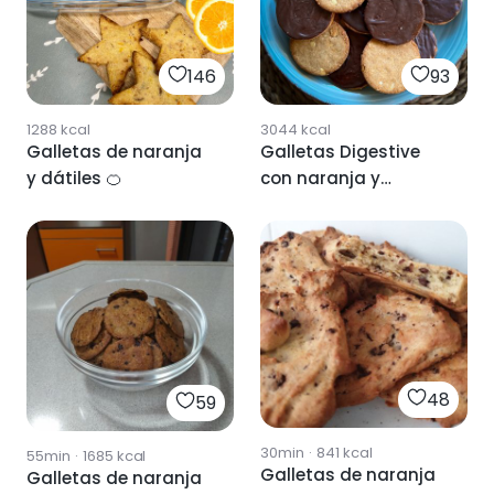
146
93
1288
kcal
3044
kcal
Galletas de naranja
Galletas Digestive
y dátiles 🍊
con naranja y
chocolate
48
59
30min
·
841
kcal
55min
·
1685
kcal
Galletas de naranja
Galletas de naranja