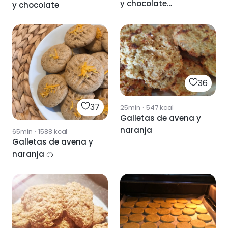
y chocolate
y chocolate
mejoradas
36
37
25min
·
547
kcal
Galletas de avena y
naranja
65min
·
1588
kcal
Galletas de avena y
naranja 🍊