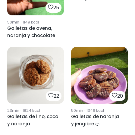
25
50min
·
1149
kcal
Galletas de avena,
naranja y chocolate
22
20
23min
·
1824
kcal
50min
·
1346
kcal
Galletas de lino, coco
Galletas de naranja
y naranja
y jengibre 🍊