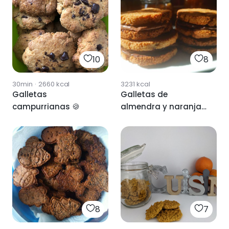
10
8
30min
·
2660
kcal
3231
kcal
Galletas
Galletas de
campurrianas 🍪
almendra y naranja
con chocolate
8
7