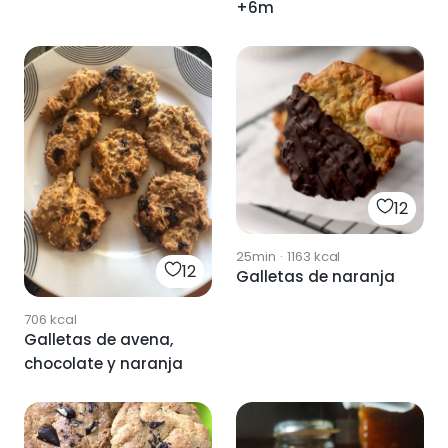
+6m
12
25min
·
1163
kcal
12
Galletas de naranja
706
kcal
Galletas de avena,
chocolate y naranja