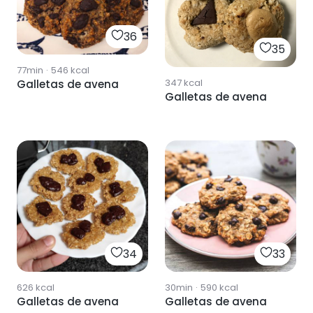
36
35
77min
·
546
kcal
347
kcal
Galletas de avena
Galletas de avena
34
33
626
kcal
30min
·
590
kcal
Galletas de avena
Galletas de avena