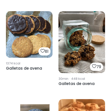
81
1374
kcal
79
Galletas de avena
30min
·
448
kcal
Galletas de avena