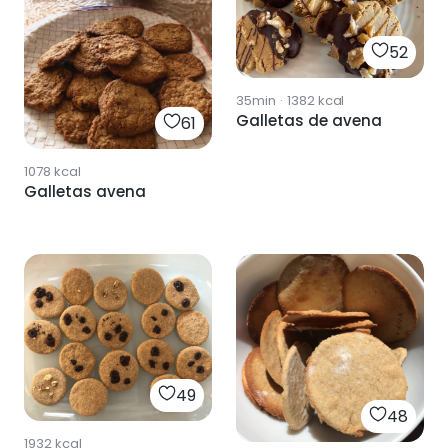
52
35min
·
1382
kcal
Galletas de avena
61
1078
kcal
Galletas avena
49
48
1932
kcal