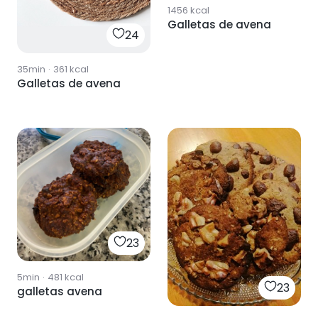
1456
kcal
Galletas de avena
24
35min
·
361
kcal
Galletas de avena
23
5min
·
481
kcal
23
galletas avena