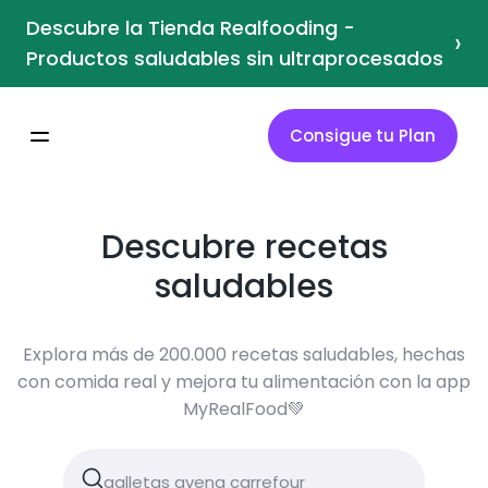
Descubre la Tienda Realfooding -
›
Productos saludables sin ultraprocesados
Consigue tu Plan
Descubre recetas
saludables
Explora más de 200.000 recetas saludables, hechas
con comida real y mejora tu alimentación con la app
MyRealFood💚