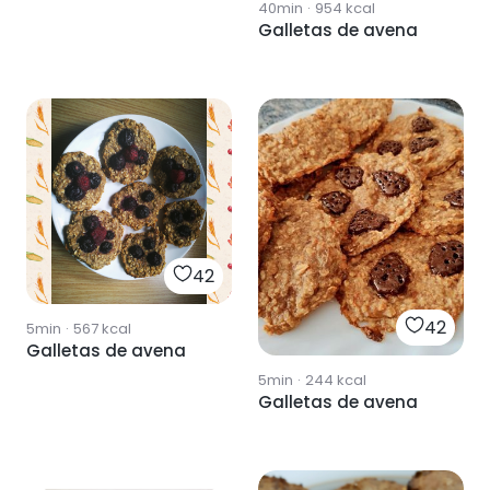
40min
·
954
kcal
Galletas de avena
42
42
5min
·
567
kcal
Galletas de avena
5min
·
244
kcal
Galletas de avena