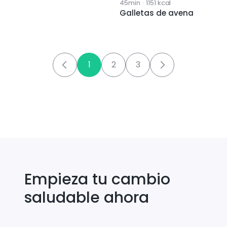
45min
·
1151
kcal
Galletas de avena
1
2
3
Empieza tu cambio
saludable ahora