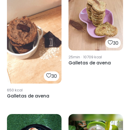
30
25min
·
10709
kcal
Galletas de avena
30
650
kcal
Galletas de avena