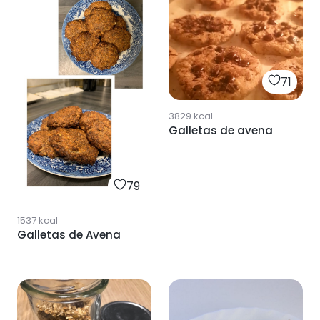
71
3829
kcal
Galletas de avena
79
1537
kcal
Galletas de Avena