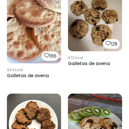
128
166
672
kcal
Galletas de avena
924
kcal
Galletas de avena