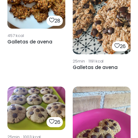
28
457
kcal
Galletas de avena
26
25min
·
1191
kcal
Galletas de avena
26
25min
·
1003
kcal