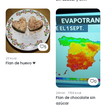
huevo
5
211
kcal
Flan de huevo 💗
0
29min
·
1759
kcal
Flan de chocolate sin
azúcar