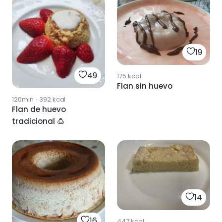
19
49
175
kcal
Flan sin huevo
120min
·
392
kcal
Flan de huevo
tradicional 🍮
14
16
447
kcal