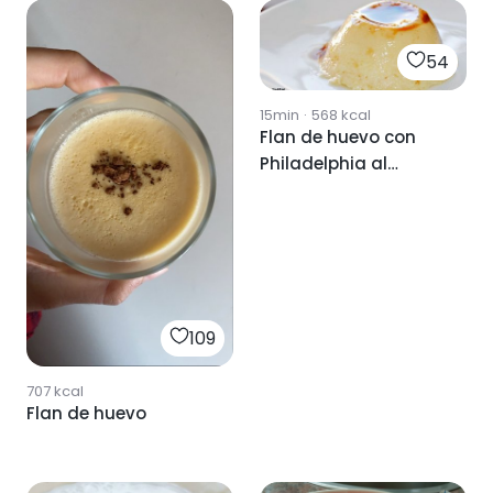
54
15min
·
568
kcal
Flan de huevo con
Philadelphia al
microondas
109
707
kcal
Flan de huevo