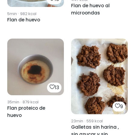
Flan de huevo al
microondas
5min
·
982
kcal
Flan de huevo
13
35min
·
879
kcal
9
Flan proteico de
huevo
23min
·
559
kcal
Galletas sin harina ,
sin azucar y sin