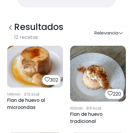
Resultados
Relevancia
12
recetas
302
220
145min
·
372
kcal
Flan de huevo al
microondas
100min
·
831
kcal
Flan de huevo
tradicional