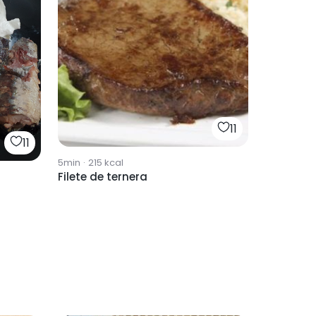
11
11
5min
·
215
kcal
Filete de ternera