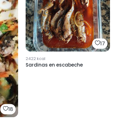
17
2422
kcal
Sardinas en escabeche
18