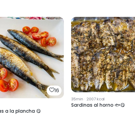
16
35min
·
2007
kcal
Sardinas al horno 🐟😋
s a la plancha 😋