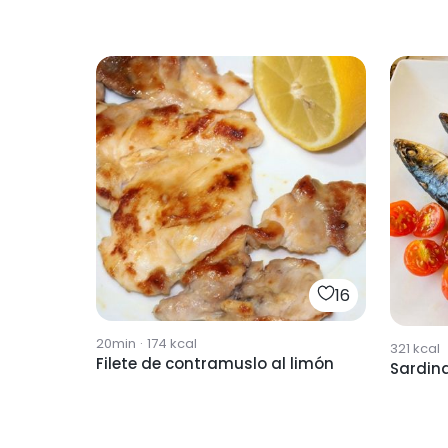
16
20min
·
174
kcal
321
kcal
Filete de contramuslo al limón
Sardina