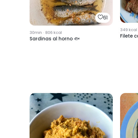
61
349
kcal
30min
·
806
kcal
Filete 
Sardinas al horno 🐟