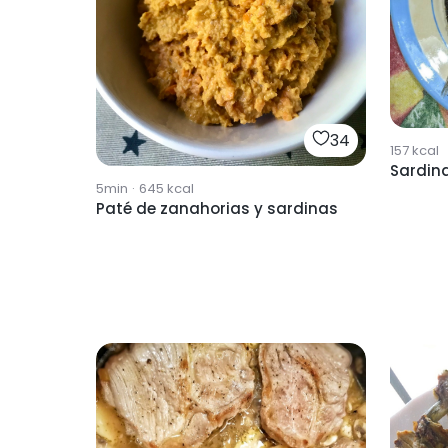
34
157
kcal
Sardina
5min
·
645
kcal
Paté de zanahorias y sardinas