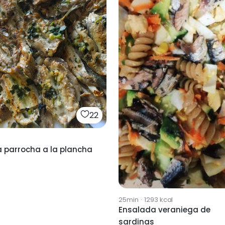
22
a parrocha a la plancha
25min
·
1293
kcal
Ensalada veraniega de
sardinas