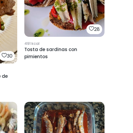
28
491
kcal
Tosta de sardinas con
30
pimientos
e de