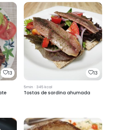
13
13
5min
·
345
kcal
ate
Tostas de sardina ahumada