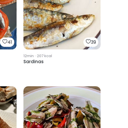
41
39
12min
·
207
kcal
Sardinas