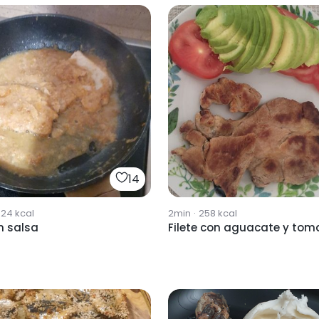
14
324
kcal
2min
·
258
kcal
en salsa
Filete con aguacate y tom