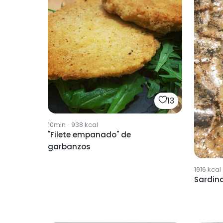
13
10min
·
938
kcal
"Filete empanado" de
garbanzos
1916
kcal
Sardin