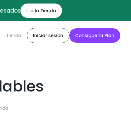
ocesados
Ir a la Tienda
S
Tienda
Iniciar sesión
Consigue tu Plan
dables
mida