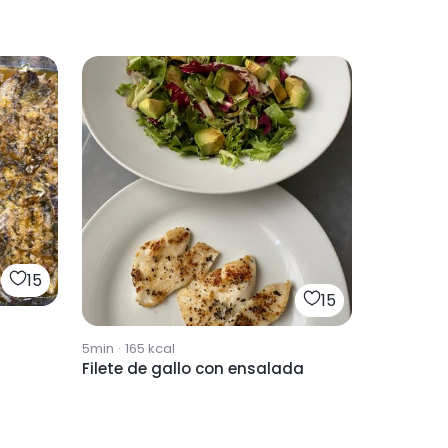
15
15
5min
·
165
kcal
Filete de gallo con ensalada