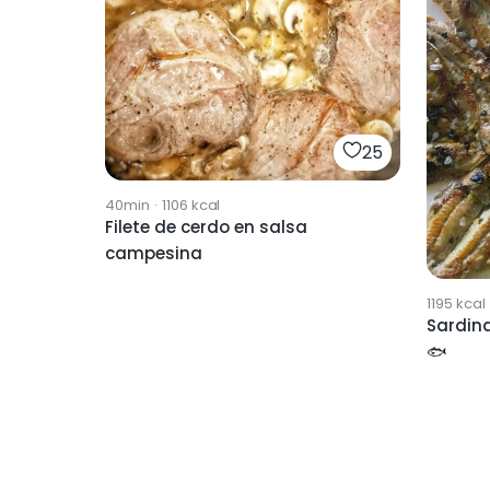
25
40min
·
1106
kcal
Filete de cerdo en salsa
campesina
1195
kcal
Sardin
🐟