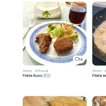
14
20min
·
1375
kcal
25min
·
Filete Ruso 🇷🇺
Filete 