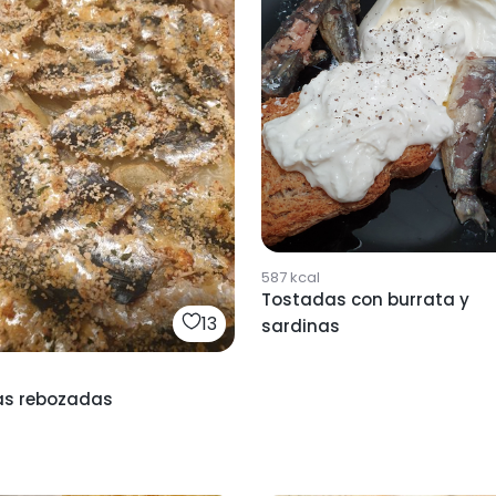
587
kcal
Tostadas con burrata y
13
sardinas
as rebozadas