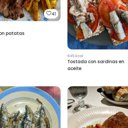
41
con patatas
645
kcal
Tostada con sardinas en
aceite