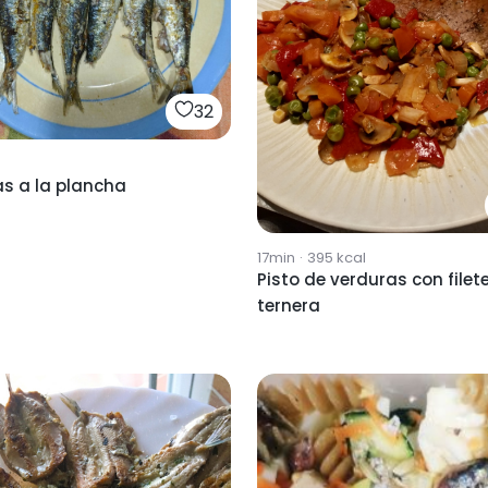
32
s a la plancha
17min
·
395
kcal
Pisto de verduras con filet
ternera