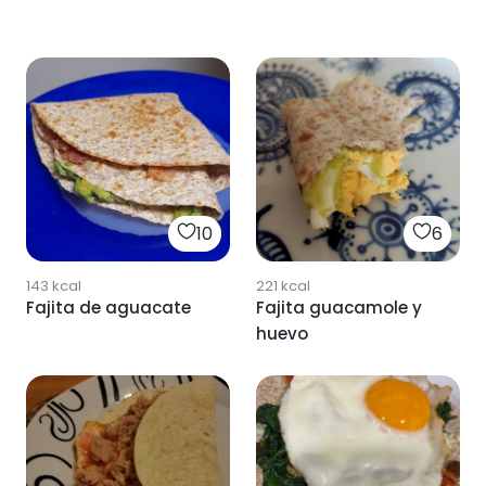
10
6
143
kcal
221
kcal
Fajita de aguacate
Fajita guacamole y
huevo