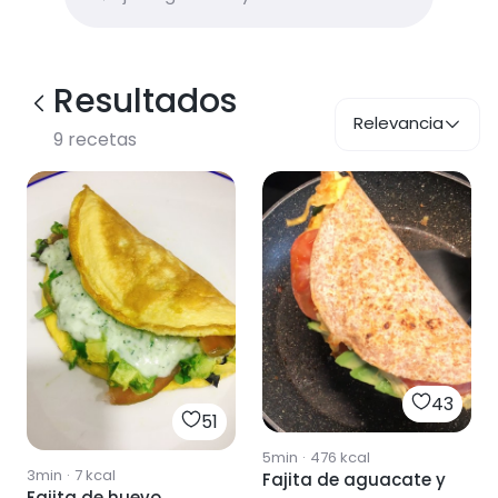
Resultados
Relevancia
9
recetas
43
51
5min
·
476
kcal
3min
·
7
kcal
Fajita de aguacate y
Fajita de huevo