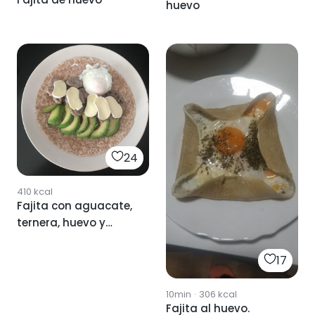
huevo
24
410
kcal
Fajita con aguacate,
ternera, huevo y
queso
17
10min
·
306
kcal
Fajita al huevo.