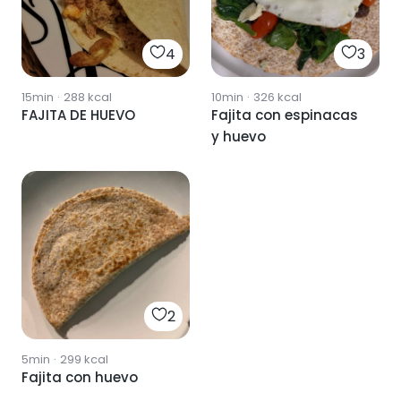
4
3
15min
·
288
kcal
10min
·
326
kcal
FAJITA DE HUEVO
Fajita con espinacas
y huevo
2
5min
·
299
kcal
Fajita con huevo