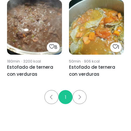
8
1
180min
·
3200
kcal
50min
·
906
kcal
Estofado de ternera
Estofado de ternera
con verduras
con verduras
1