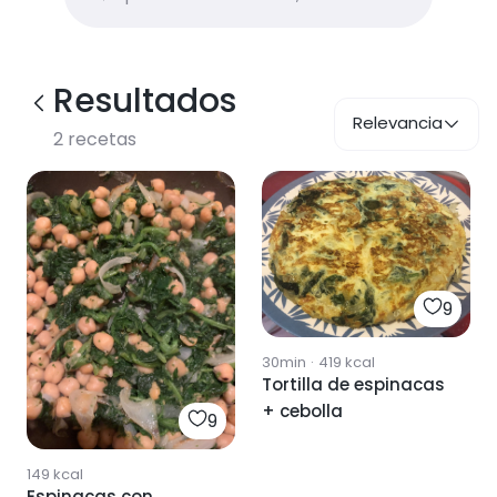
Resultados
Relevancia
2
recetas
9
30min
·
419
kcal
Tortilla de espinacas
+ cebolla
9
149
kcal
Espinacas con