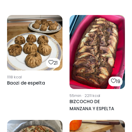
21
1118
kcal
19
Baozi de espelta
55min
·
2211
kcal
BIZCOCHO DE
MANZANA Y ESPELTA