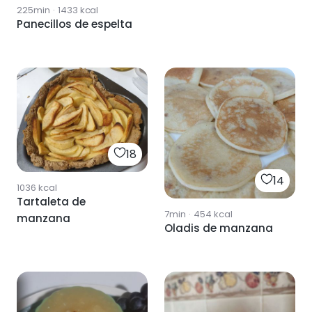
225min
·
1433
kcal
Panecillos de espelta
18
14
1036
kcal
Tartaleta de
7min
·
454
kcal
manzana
Oladis de manzana