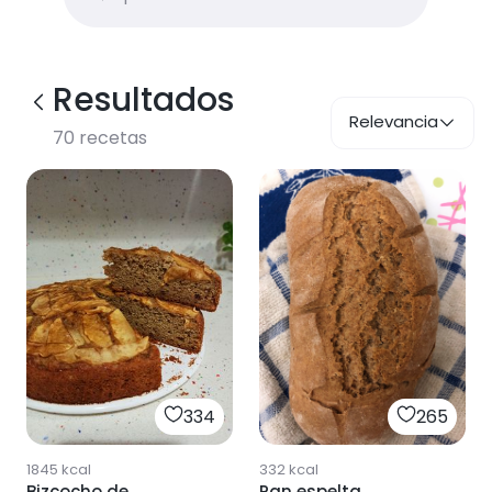
Resultados
Relevancia
70
recetas
265
334
332
kcal
1845
kcal
Pan espelta
Bizcocho de