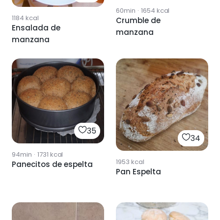
60min
·
1654
kcal
1184
kcal
Crumble de
Ensalada de
manzana
manzana
35
34
94min
·
1731
kcal
1953
kcal
Panecitos de espelta
Pan Espelta