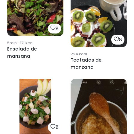
8
8
5min
·
171
kcal
Ensalada de
224
kcal
manzana
Todtadas de
manzana
8