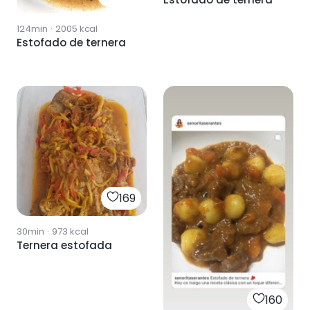
124min
·
2005
kcal
Estofado de ternera
169
30min
·
973
kcal
Ternera estofada
160