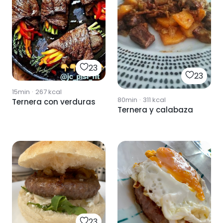
23
23
15min
·
267
kcal
80min
·
311
kcal
Ternera con verduras
Ternera y calabaza
23