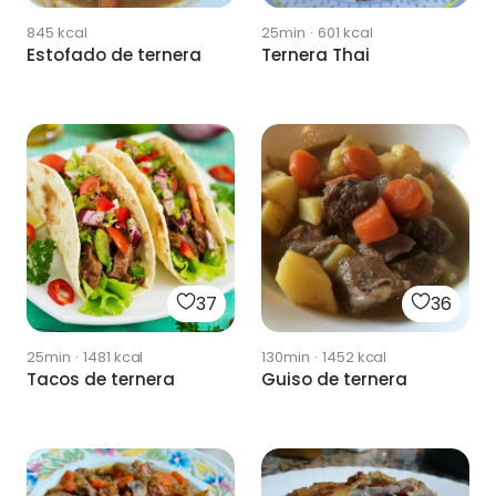
845
kcal
25min
·
601
kcal
Estofado de ternera
Ternera Thai
37
36
25min
·
1481
kcal
130min
·
1452
kcal
Tacos de ternera
Guiso de ternera