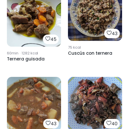
43
45
75
kcal
Cuscús con ternera
60min
·
1282
kcal
Ternera guisada
43
40