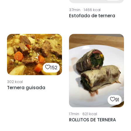
37min
·
1466
kcal
Estofado de ternera
152
302
kcal
Ternera guisada
91
17min
·
621
kcal
ROLLITOS DE TERNERA