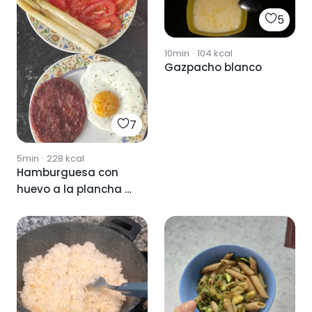
5
10min
·
104
kcal
Gazpacho blanco
7
5min
·
228
kcal
Hamburguesa con
huevo a la plancha y
ensalada de
tomates con
espárrago blanco