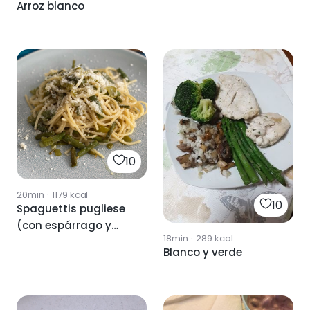
Arroz blanco
10
20min
·
1179
kcal
10
Spaguettis pugliese
(con espárrago y
18min
·
289
kcal
pimiento verde)
Blanco y verde