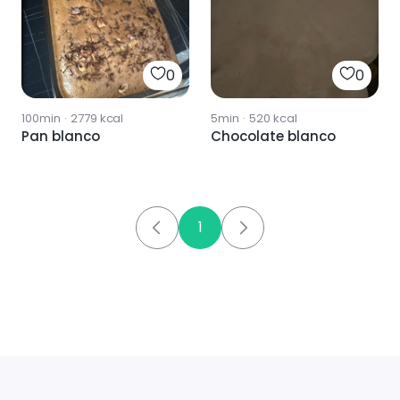
0
0
100min
·
2779
kcal
5min
·
520
kcal
Pan blanco
Chocolate blanco
1