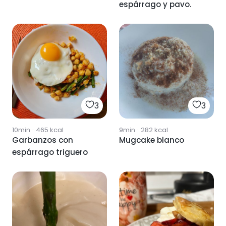
espárrago y pavo.
3
3
10min
·
465
kcal
9min
·
282
kcal
Garbanzos con
Mugcake blanco
espárrago triguero