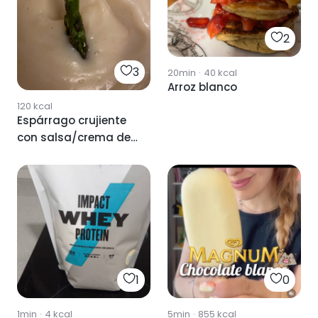
2
3
20min
·
40
kcal
Arroz blanco
120
kcal
Espárrago crujiente
con salsa/crema de
coliflor
1
0
1min
·
4
kcal
5min
·
855
kcal