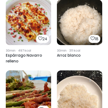
24
18
30min
·
497
kcal
30min
·
311
kcal
Espárrago Navarro
Arroz blanco
relleno