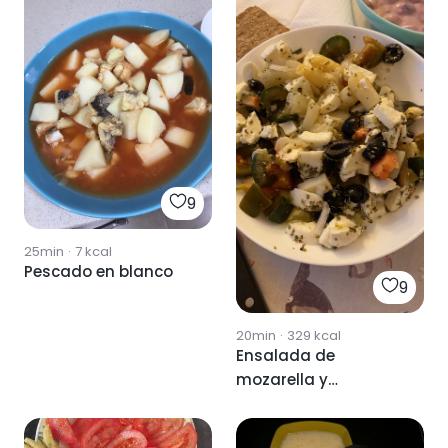
9
25min
·
7
kcal
Pescado en blanco
9
20min
·
329
kcal
Ensalada de
mozarella y
espárrago blanco