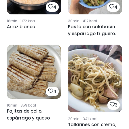
4
4
18min
·
1172
kcal
30min
·
417
kcal
Arroz blanco
Pasta con calabacín
y esparrago triguero.
4
3
10min
·
859
kcal
Fajitas de pollo,
espárrago y queso
20min
·
341
kcal
Tallarines con crema,