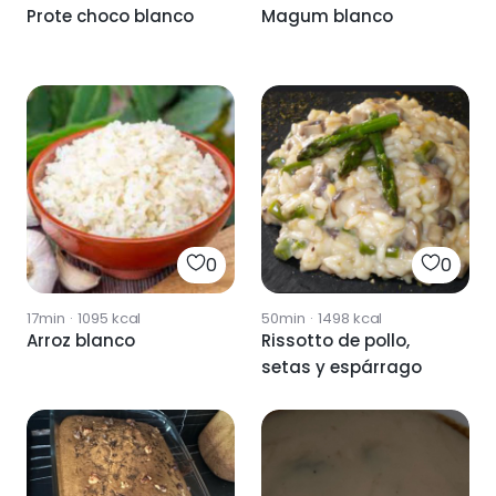
Prote choco blanco
Magum blanco
0
0
17min
·
1095
kcal
50min
·
1498
kcal
Arroz blanco
Rissotto de pollo,
setas y espárrago