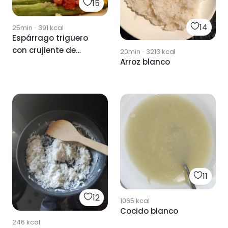
15
14
25min
·
391
kcal
Espárrago triguero
con crujiente de
20min
·
3213
kcal
Arroz blanco
jamón
11
12
1065
kcal
Cocido blanco
246
kcal