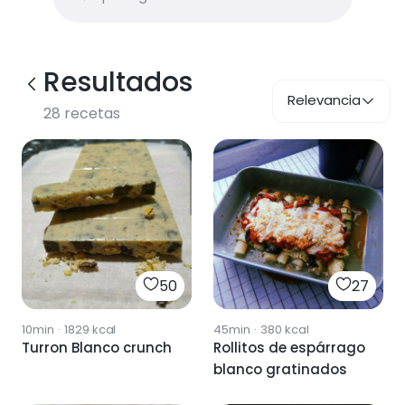
Resultados
Relevancia
28
recetas
50
27
10min
·
1829
kcal
45min
·
380
kcal
Turron Blanco crunch
Rollitos de espárrago
blanco gratinados