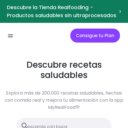
Descubre la Tienda Realfooding -
›
Productos saludables sin ultraprocesados
Consigue tu Plan
Descubre recetas
saludables
Explora más de 200.000 recetas saludables, hechas
con comida real y mejora tu alimentación con la app
MyRealFood💚