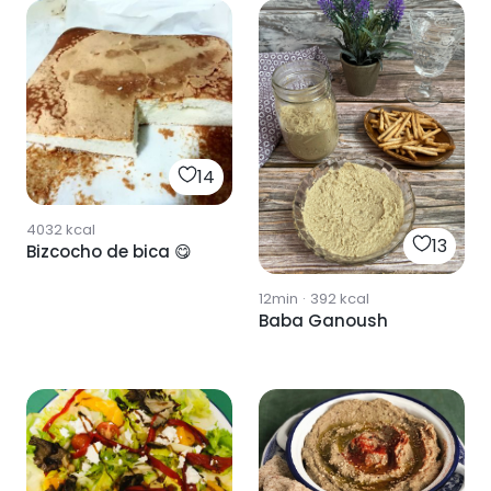
14
4032
kcal
13
Bizcocho de bica 😋
12min
·
392
kcal
Baba Ganoush