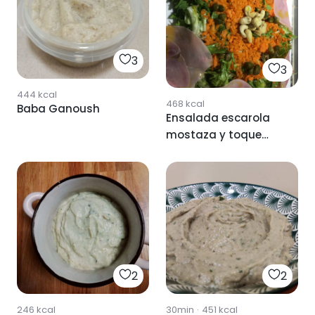
3
3
444
kcal
468
kcal
Baba Ganoush
Ensalada escarola
mostaza y toque
sabor
2
2
246
kcal
30min
·
451
kcal