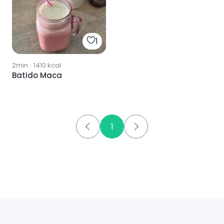
1
2min
·
1410
kcal
Batido Maca
1