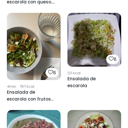
escarola con queso.
Súper rápida!
8
8
121
kcal
Ensalada de
escarola
4min
·
787
kcal
Ensalada de
escarola con frutos
secos y queso de
cabra