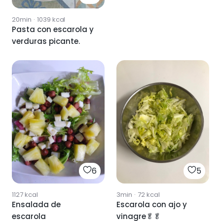
20min
·
1039
kcal
Pasta con escarola y
verduras picante.
6
5
1127
kcal
3min
·
72
kcal
Ensalada de
Escarola con ajo y
escarola
vinagre🥬🥬