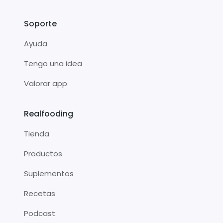
Soporte
Ayuda
Tengo una idea
Valorar app
Realfooding
Tienda
Productos
Suplementos
Recetas
Podcast