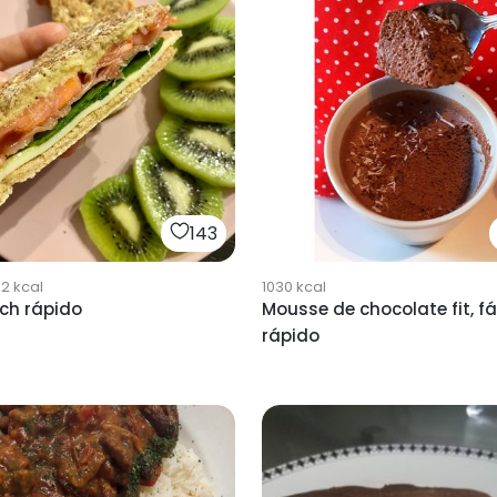
143
02
kcal
1030
kcal
ch rápido
Mousse de chocolate fit, fác
rápido