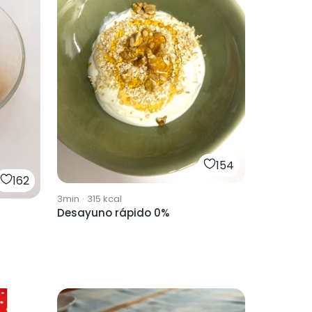
154
162
3min
·
315
kcal
Desayuno rápido 0%