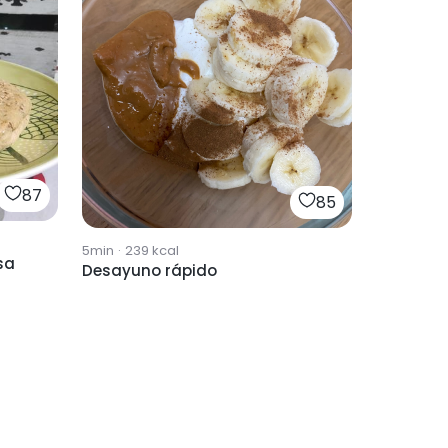
87
85
5min
·
239
kcal
sa
Desayuno rápido