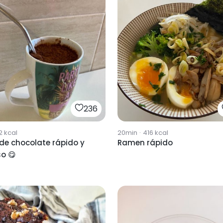
236
2
kcal
20min
·
416
kcal
de chocolate rápido y
Ramen rápido
so 😋