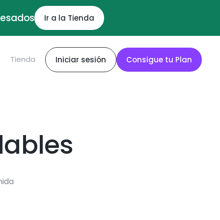
ocesados
Ir a la Tienda
S
Tienda
Iniciar sesión
Consigue tu Plan
dables
mida