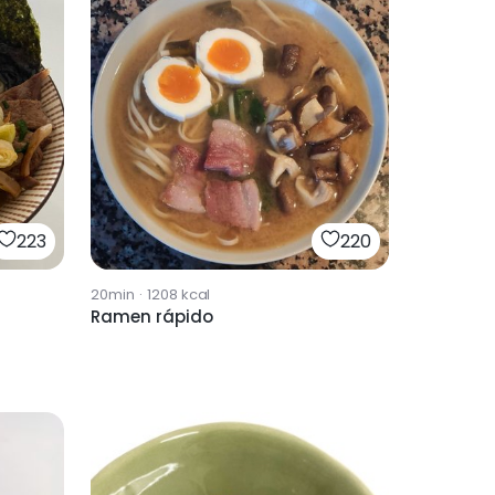
223
220
20min
·
1208
kcal
Ramen rápido