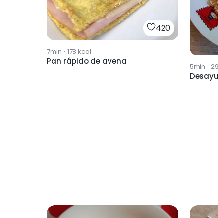
420
7min
·
178
kcal
Pan rápido de avena
5min
·
2
Desayu