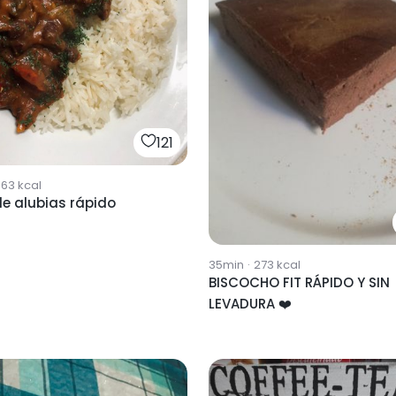
121
563
kcal
e alubias rápido
35min
·
273
kcal
BISCOCHO FIT RÁPIDO Y SIN
LEVADURA ❤️