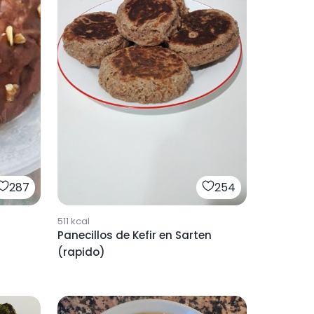
254
287
511
kcal
Panecillos de Kefir en Sarten
(rapido)