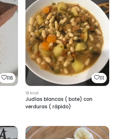
111
118
18
kcal
Judías blancas ( bote) con
verduras ( rápido)