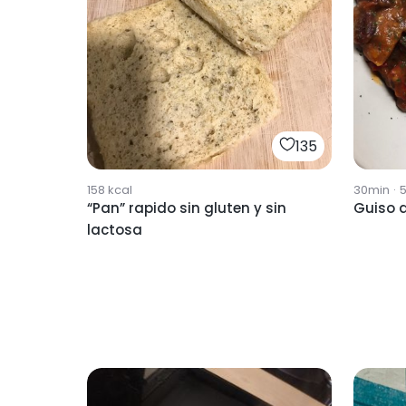
135
158
kcal
30min
·
“Pan” rapido sin gluten y sin
Guiso d
lactosa