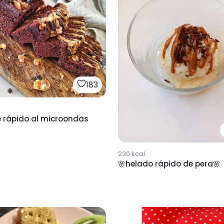
183
e rápido al microondas
230
kcal
🌸helado rápido de pera🌸