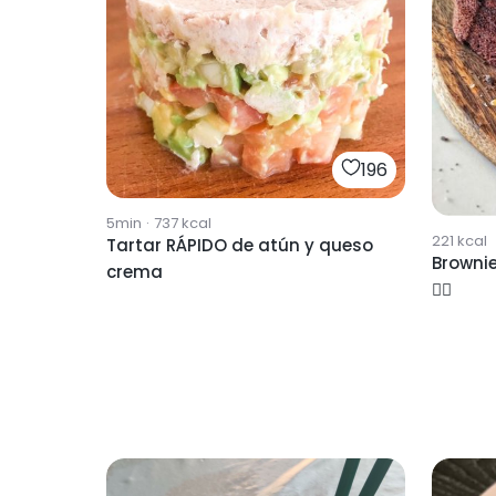
196
5min
·
737
kcal
221
kcal
Tartar RÁPIDO de atún y queso
Browni
crema
👌🏽