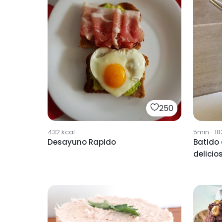
250
432
kcal
5min
·
18
Desayuno Rapido
Batido 
delicio