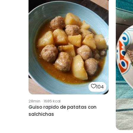
104
28min
·
1685
kcal
Guiso rapido de patatas con
salchichas