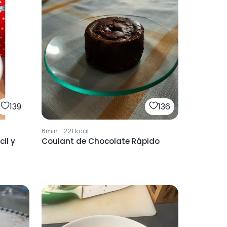
139
136
6min
·
221
kcal
il y
Coulant de Chocolate Rápido