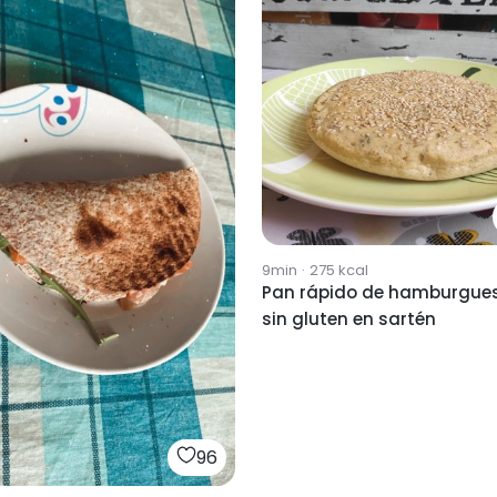
9min
·
275
kcal
Pan rápido de hamburgue
sin gluten en sartén
96