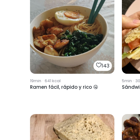
143
19min
·
641
kcal
5min
·
3
Ramen fácil, rápido y rico 🤤
Sándwi