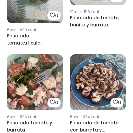
10min
·
518
kcal
0
Ensalada de tomate,
bonito y burrata
5min
·
609
kcal
Ensalada
tomate,rúcula,
anchoas y burrata
0
0
6min
·
506
kcal
5min
·
674
kcal
Ensalada tomate y
Ensalada de tomate
burrata
con burrata y