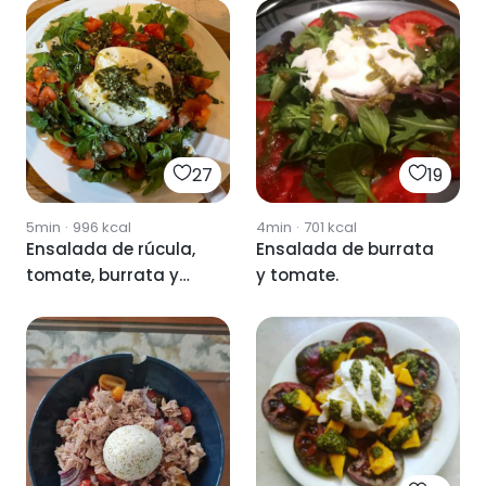
27
19
5min
·
996
kcal
4min
·
701
kcal
Ensalada de rúcula,
Ensalada de burrata
tomate, burrata y
y tomate.
pesto