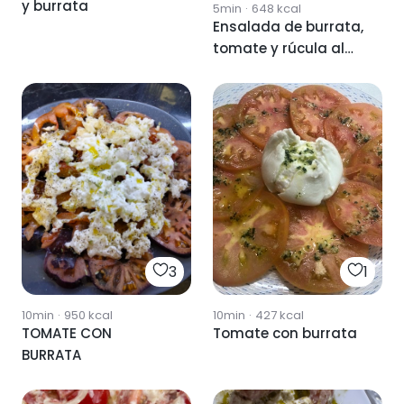
y burrata
5min
·
648
kcal
Ensalada de burrata,
tomate y rúcula al
pesto
3
1
10min
·
950
kcal
10min
·
427
kcal
TOMATE CON
Tomate con burrata
BURRATA