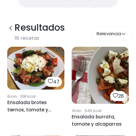
Resultados
Relevancia
16
recetas
47
28
6min
·
518
kcal
Ensalada brotes
tiernos, tomate y
3min
·
545
kcal
Ensalada burrata,
burrata
tomate y alcaparras