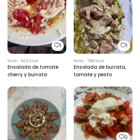
1
1
5min
·
603
kcal
5min
·
798
kcal
Ensalada de tomate
Ensalada de burrata,
cherry y burrata
tomate y pesto
0