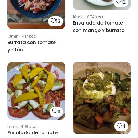
12
10min
·
874
kcal
13
Ensalada de tomate
con mango y burrata
10min
·
417
kcal
Burrata con tomate
y atún
9
4
5min
·
498
kcal
Ensalada de tomate