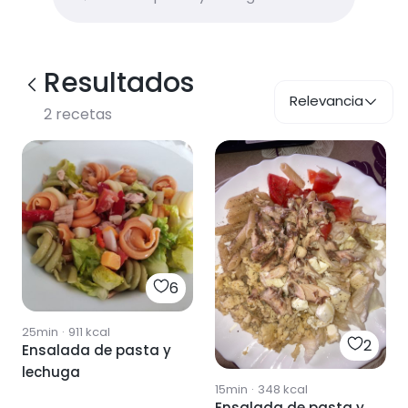
Resultados
Relevancia
2
recetas
6
25min
·
911
kcal
2
Ensalada de pasta y
lechuga
15min
·
348
kcal
Ensalada de pasta y