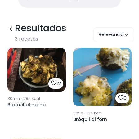
Resultados
Relevancia
3
recetas
12
0
30min
·
289
kcal
Broquil al horno
5min
·
154
kcal
Bròquil al forn