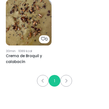
0
30min
·
1089
kcal
Crema de Broquil y
calabacín
1