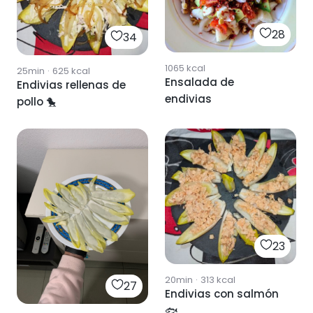
28
34
1065
kcal
25min
·
625
kcal
Ensalada de
Endivias rellenas de
endivias
pollo 🐤
23
20min
·
313
kcal
27
Endivias con salmón
🐟