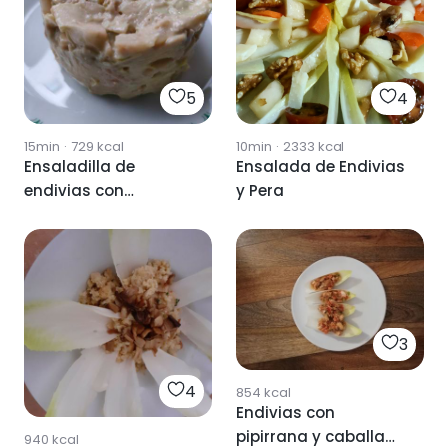
5
4
15min
·
729
kcal
10min
·
2333
kcal
Ensaladilla de
Ensalada de Endivias
endivias con
y Pera
mahonesa de
aguacate
3
4
854
kcal
Endivias con
pipirrana y caballa
940
kcal