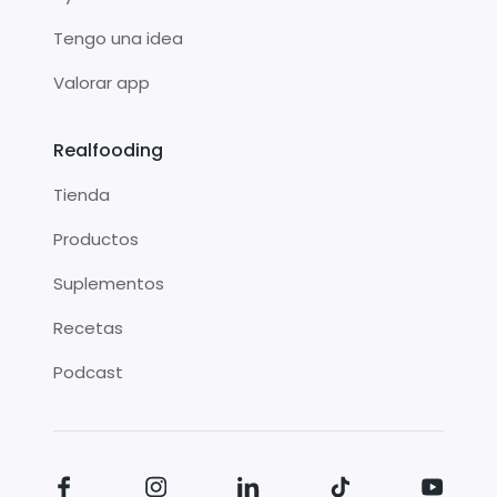
Tengo una idea
Valorar app
Realfooding
Tienda
Productos
Suplementos
Recetas
Podcast