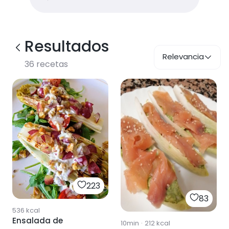
Resultados
Relevancia
36
recetas
223
83
536
kcal
Ensalada de
10min
·
212
kcal