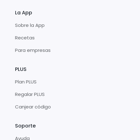
La App
Sobre la App
Recetas
Para empresas
PLUS
Plan PLUS
Regalar PLUS
Canjear código
Soporte
Ayuda