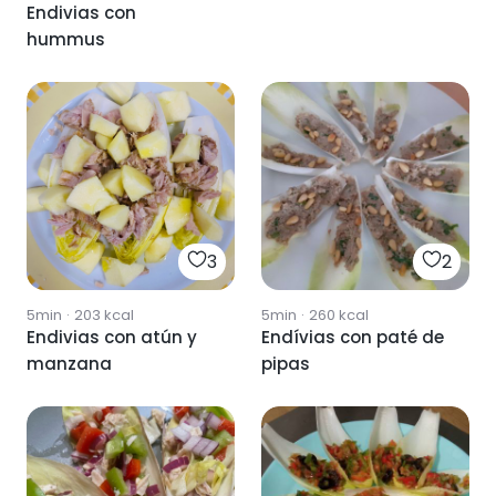
Endivias con
en escabeche
hummus
3
2
5min
·
203
kcal
5min
·
260
kcal
Endivias con atún y
Endívias con paté de
manzana
pipas