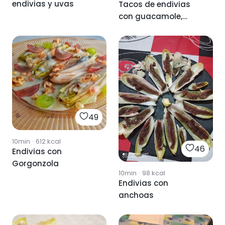
endivias y uvas
Tacos de endivias
con guacamole,
salmón y sesamo.
49
10min
·
612
kcal
46
Endivias con
Gorgonzola
10min
·
98
kcal
Endivias con
anchoas