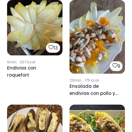
13
5min
·
207
kcal
9
Endivias con
roquefort
20min
·
175
kcal
Ensalada de
endivias con pollo y
naranja