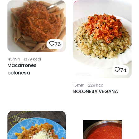
76
45min
·
1379
kcal
Macarrones
74
boloñesa
15min
·
229
kcal
BOLOÑESA VEGANA