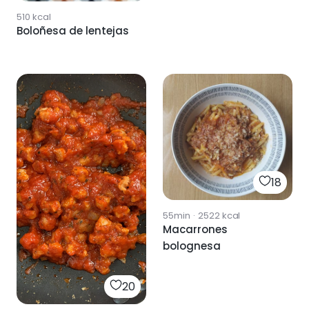
510
kcal
Boloñesa de lentejas
18
55min
·
2522
kcal
Macarrones
bolognesa
20