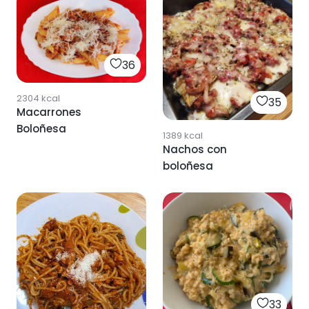
36
2304
kcal
35
Macarrones
Boloñesa
1389
kcal
Nachos con
boloñesa
33