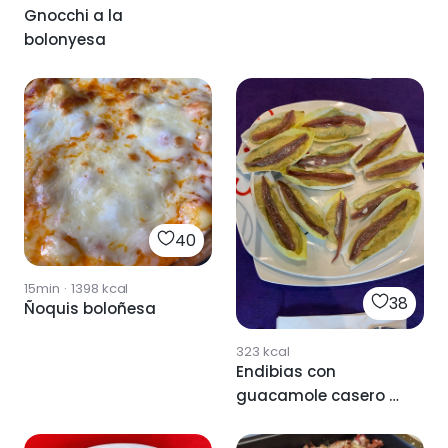
Gnocchi a la
bolonyesa
40
15min
·
1398
kcal
38
Ñoquis boloñesa
323
kcal
Endibias con
guacamole casero y
anchoa