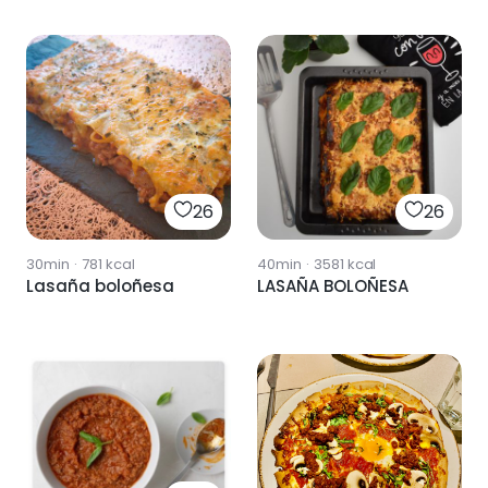
26
26
30min
·
781
kcal
40min
·
3581
kcal
Lasaña boloñesa
LASAÑA BOLOÑESA