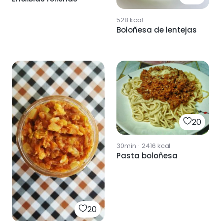
528
kcal
Boloñesa de lentejas
20
30min
·
2416
kcal
Pasta boloñesa
20