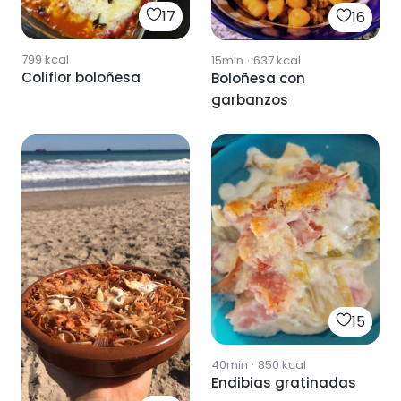
17
16
799
kcal
15min
·
637
kcal
Coliflor boloñesa
Boloñesa con
garbanzos
15
40min
·
850
kcal
Endibias gratinadas