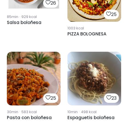
26
25
85min
·
929
kcal
Salsa boloñesa
1003
kcal
PIZZA BOLOGNESA
25
23
30min
·
583
kcal
10min
·
498
kcal
Pasta con boloñesa
Espaguetis boloñesa