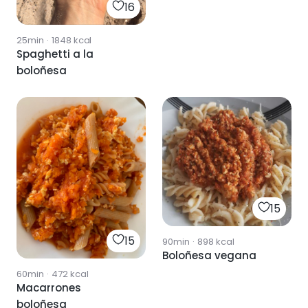
16
25min
·
1848
kcal
Spaghetti a la
boloñesa
15
15
90min
·
898
kcal
Boloñesa vegana
60min
·
472
kcal
Macarrones
boloñesa