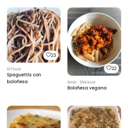
23
22
617
kcal
Spaguettis con
boloñesa
9min
·
556
kcal
Boloñesa vegana