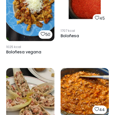
45
1707
kcal
50
Boloñesa
1025
kcal
Boloñesa vegana
44