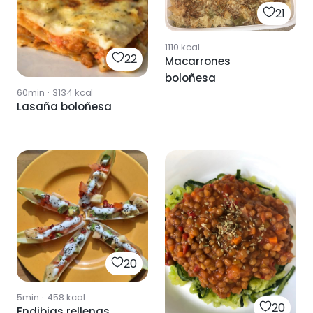
21
1110
kcal
22
Macarrones
boloñesa
60min
·
3134
kcal
Lasaña boloñesa
20
5min
·
458
kcal
20
Endibias rellenas