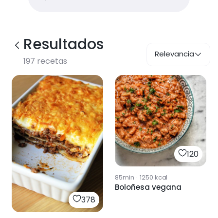
Resultados
Relevancia
197
recetas
120
85min
·
1250
kcal
Boloñesa vegana
378