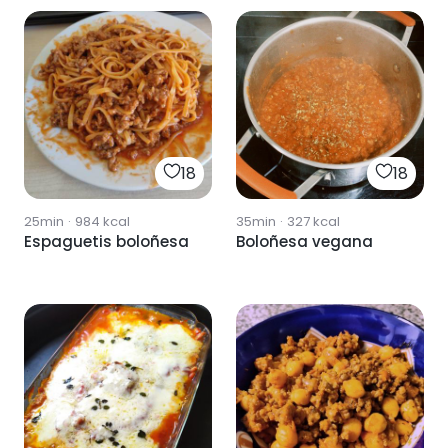
18
18
25min
·
984
kcal
35min
·
327
kcal
Espaguetis boloñesa
Boloñesa vegana