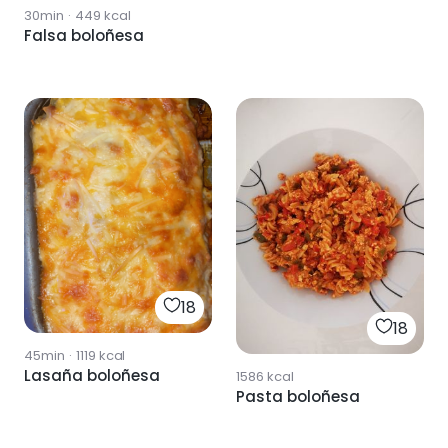
30min
·
449
kcal
Falsa boloñesa
18
18
45min
·
1119
kcal
Lasaña boloñesa
1586
kcal
Pasta boloñesa