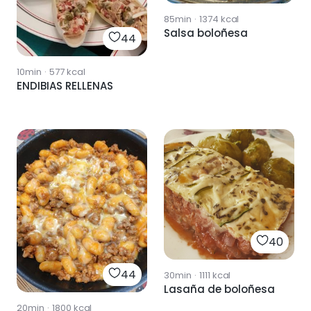
85min
·
1374
kcal
Salsa boloñesa
44
10min
·
577
kcal
ENDIBIAS RELLENAS
40
44
30min
·
1111
kcal
Lasaña de boloñesa
20min
·
1800
kcal