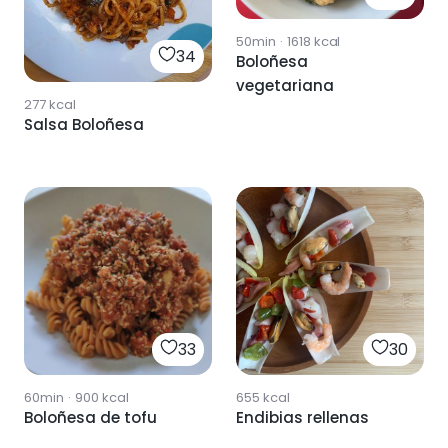
50min
·
1618
kcal
34
Boloñesa
vegetariana
277
kcal
Salsa Boloñesa
33
30
60min
·
900
kcal
655
kcal
Boloñesa de tofu
Endibias rellenas