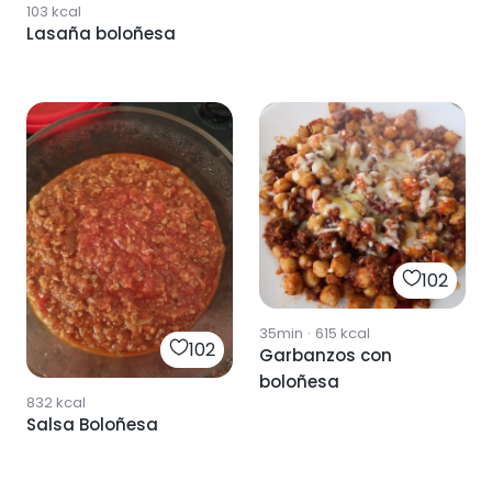
103
kcal
Lasaña boloñesa
102
35min
·
615
kcal
102
Garbanzos con
boloñesa
832
kcal
Salsa Boloñesa