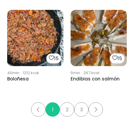
15
15
40min
·
1212
kcal
5min
·
267
kcal
Boloñesa
Endibias con salmón
1
2
3