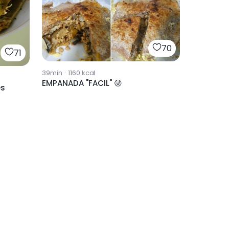
70
71
39min
·
1160
kcal
EMPANADA "FACIL" 😜
es