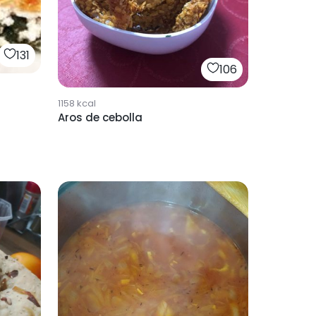
131
106
1158
kcal
Aros de cebolla