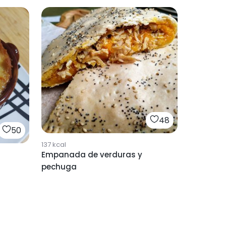
48
50
137
kcal
Empanada de verduras y
pechuga