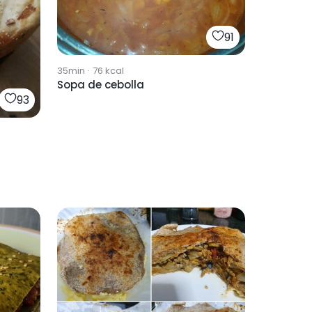
91
35min
·
76
kcal
Sopa de cebolla
93