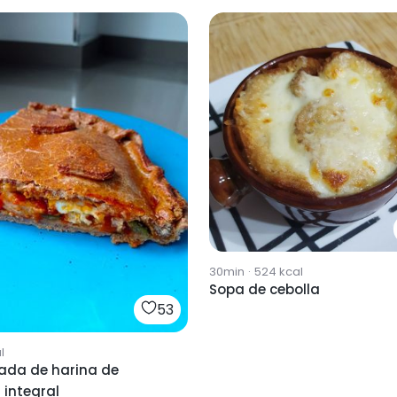
30min
·
524
kcal
Sopa de cebolla
53
l
da de harina de
 integral