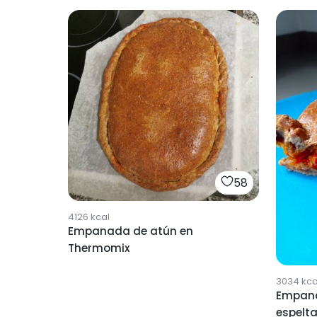
58
4126
kcal
Empanada de atún en
Thermomix
3034
kca
Empana
espelta