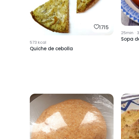
1715
25min
·
Sopa d
573
kcal
Quiche de cebolla