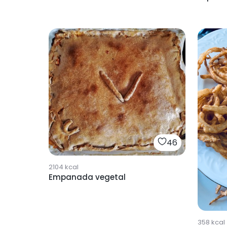
46
2104
kcal
Empanada vegetal
358
kcal