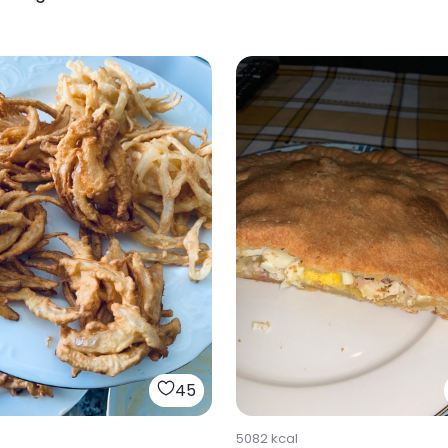
45
5082
kcal