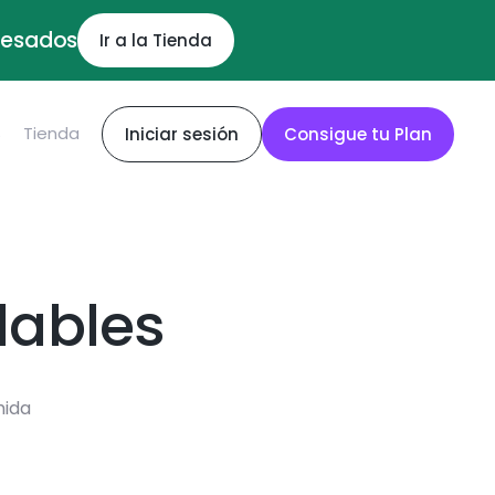
ocesados
Ir a la Tienda
S
Tienda
Iniciar sesión
Consigue tu Plan
dables
mida