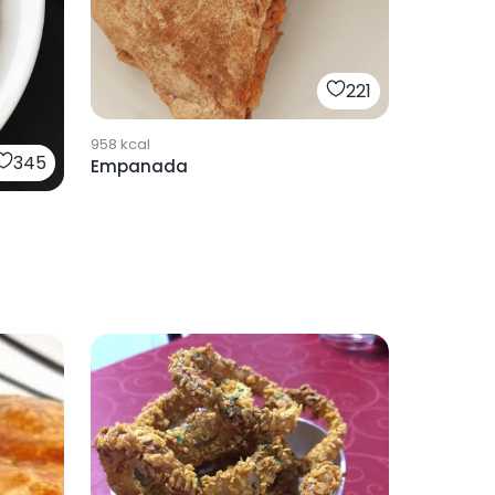
221
958
kcal
345
Empanada