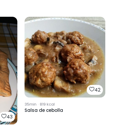
42
35min
·
819
kcal
Salsa de cebolla
43