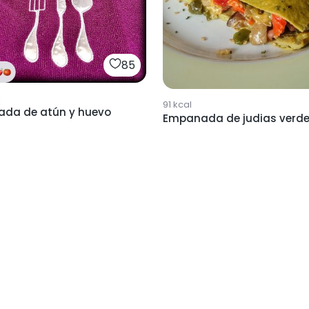
85
l
91
kcal
da de atún y huevo
Empanada de judias verd