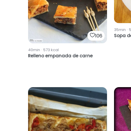
35min
·
106
Sopa d
40min
·
573
kcal
Relleno empanada de carne