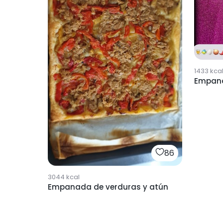
1433
kca
Empana
86
3044
kcal
Empanada de verduras y atún