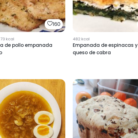
160
673
kcal
482
kcal
a de pollo empanada
Empanada de espinacas y
o
queso de cabra