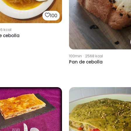
100
56
kcal
e cebolla
100min
·
2568
kcal
Pan de cebolla