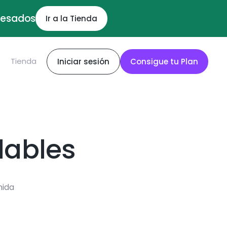
ocesados
Ir a la Tienda
S
Tienda
Iniciar sesión
Consigue tu Plan
dables
mida