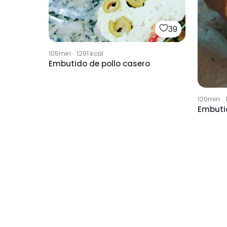
39
105min
·
1291
kcal
Embutido de pollo casero
120min
·
Embuti