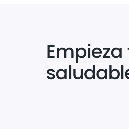
Empieza 
saludabl