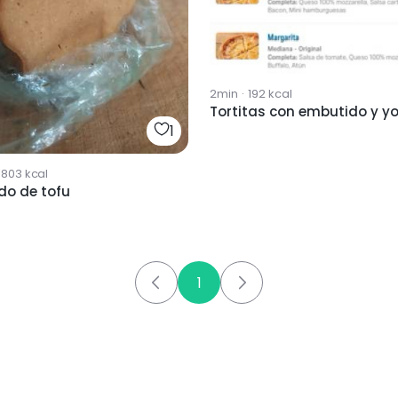
2min
·
192
kcal
Tortitas con embutido y y
1
1803
kcal
do de tofu
1