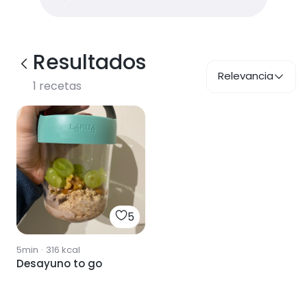
Resultados
Relevancia
1
recetas
5
5min
·
316
kcal
Desayuno to go