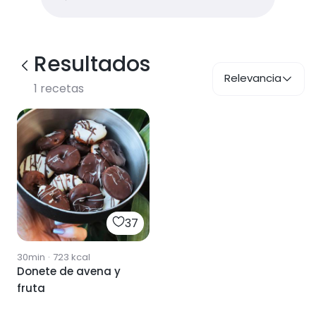
Resultados
Relevancia
1
recetas
37
30min
·
723
kcal
Donete de avena y
fruta